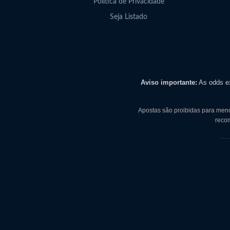
Política de Privacidade
Seja Listado
Aviso importante:
As odds ex
Apostas são proibidas para men
reco