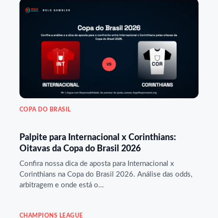
COPA DO BRASIL
Palpite para Internacional x Corinthians:
Oitavas da Copa do Brasil 2026
Confira nossa dica de aposta para Internacional x
Corinthians na Copa do Brasil 2026. Análise das odds,
arbitragem e onde está o…
CHAMPIONS LEAGUE