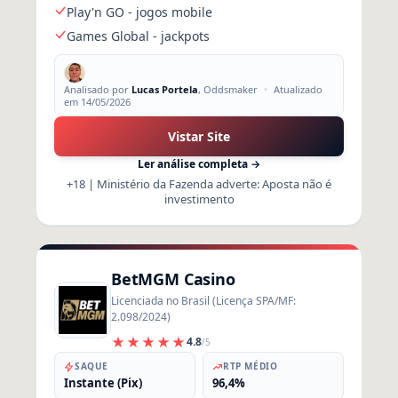
Play'n GO - jogos mobile
Games Global - jackpots
Analisado por
Lucas Portela
, Oddsmaker
•
Atualizado
em 14/05/2026
Vistar Site
Ler análise completa →
+18 | Ministério da Fazenda adverte: Aposta não é
investimento
BetMGM Casino
Licenciada no Brasil (Licença SPA/MF:
2.098/2024)
★★★★★
4.8
/5
SAQUE
RTP MÉDIO
Instante (Pix)
96,4%