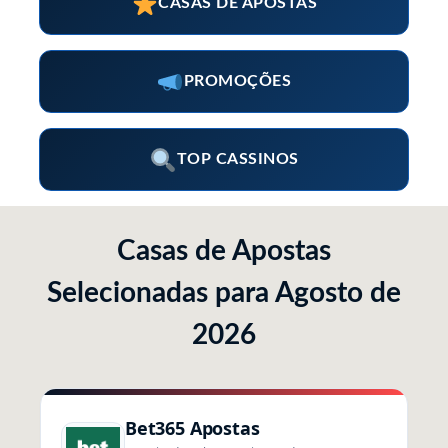
CASAS DE APOSTAS
PROMOÇÕES
TOP CASSINOS
Casas de Apostas
Selecionadas para Agosto de
2026
Bet365 Apostas