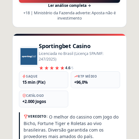
Ler análise completa →
+18 | Ministério da Fazenda adverte: Aposta não é
investimento
Sportingbet Casino
Licenciada no Brasil (Licença SPA/MF:
247/2025)
★★★★★
4.6
/5
SAQUE
RTP MÉDIO
15 min (Pix)
+96,0%
CATÁLOGO
+2.000 Jogos
O melhor do cassino com Jogo do
VEREDITO:
Bicho, Fortune Tiger e Roletas ao vivo
brasileiras. Diversão garantida com os
provedores mais amados do país.