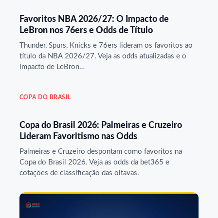
Favoritos NBA 2026/27: O Impacto de
LeBron nos 76ers e Odds de Título
Thunder, Spurs, Knicks e 76ers lideram os favoritos ao
título da NBA 2026/27. Veja as odds atualizadas e o
impacto de LeBron…
COPA DO BRASIL
Copa do Brasil 2026: Palmeiras e Cruzeiro
Lideram Favoritismo nas Odds
Palmeiras e Cruzeiro despontam como favoritos na
Copa do Brasil 2026. Veja as odds da bet365 e
cotações de classificação das oitavas.