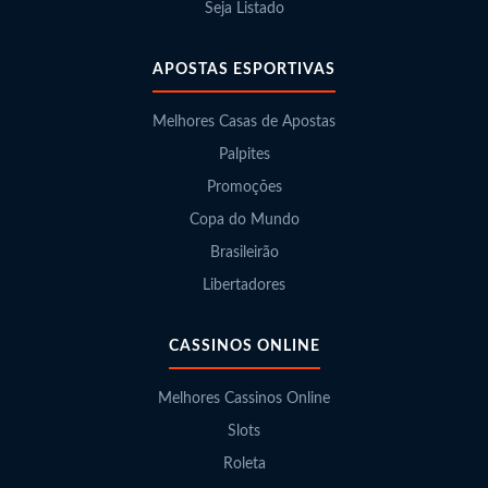
Seja Listado
APOSTAS ESPORTIVAS
Melhores Casas de Apostas
Palpites
Promoções
Copa do Mundo
Brasileirão
Libertadores
CASSINOS ONLINE
Melhores Cassinos Online
Slots
Roleta