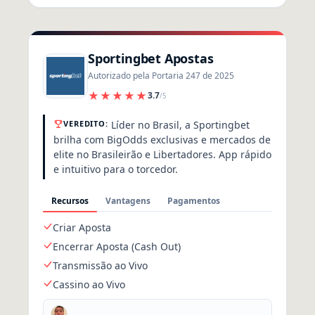
Sportingbet Apostas
Autorizado pela Portaria 247 de 2025
★★★★★
3.7
/5
Líder no Brasil, a Sportingbet
VEREDITO:
brilha com BigOdds exclusivas e mercados de
elite no Brasileirão e Libertadores. App rápido
e intuitivo para o torcedor.
Recursos
Vantagens
Pagamentos
Criar Aposta
Encerrar Aposta (Cash Out)
Transmissão ao Vivo
Cassino ao Vivo