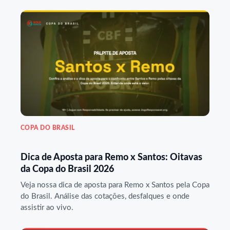
COPA DO BRASIL
Dica de Aposta para Remo x Santos: Oitavas
da Copa do Brasil 2026
Veja nossa dica de aposta para Remo x Santos pela Copa
do Brasil. Análise das cotações, desfalques e onde
assistir ao vivo.