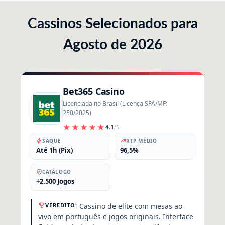
Cassinos Selecionados para
Agosto de 2026
Bet365 Casino
Licenciada no Brasil (Licença SPA/MF:
250/2025)
★★★★★
4.1
/5
SAQUE
RTP MÉDIO
Até 1h (Pix)
96,5%
CATÁLOGO
+2.500 Jogos
Cassino de elite com mesas ao
VEREDITO:
vivo em português e jogos originais. Interface