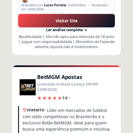
Analisado por
Lucas Portela
, Oddsmaker
•
Atualizado
em 13/05/2026
Visitar Site
Ler análise completa →
#publicidade | Site não apto para menores de 18 anos
| Jogue com responsabilidade | Ministério da Fazenda
adverte: Aposta não é investimento.
BetMGM Apostas
Licenciada no Brasil (Licença SPA/MF:
2.098/2024)
★★★★★
3.8
/5
Líder em mercados de futebol
VEREDITO:
com odds competitivas no Brasileirão e o
exclusivo Bolão BetMGM, ideal para quem
busca uma experiência premium e intuitiva.