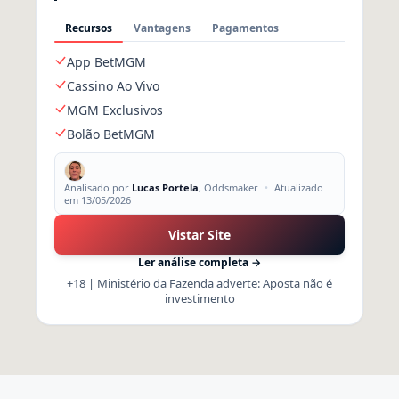
Recursos
Vantagens
Pagamentos
App BetMGM
Cassino Ao Vivo
MGM Exclusivos
Bolão BetMGM
Analisado por
Lucas Portela
, Oddsmaker
•
Atualizado
em 13/05/2026
Vistar Site
Ler análise completa →
+18 | Ministério da Fazenda adverte: Aposta não é
investimento