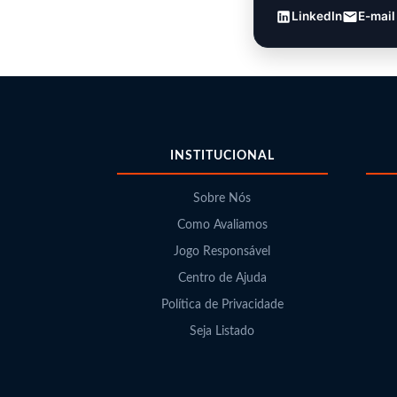
LinkedIn
E-mail
INSTITUCIONAL
Sobre Nós
Como Avaliamos
Jogo Responsável
Centro de Ajuda
Política de Privacidade
Seja Listado