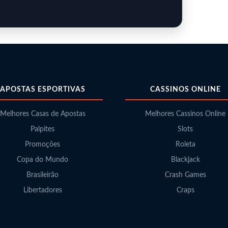
APOSTAS ESPORTIVAS
CASSINOS ONLINE
Melhores Casas de Apostas
Melhores Cassinos Online
Palpites
Slots
Promoções
Roleta
Copa do Mundo
Blackjack
Brasileirão
Crash Games
Libertadores
Craps