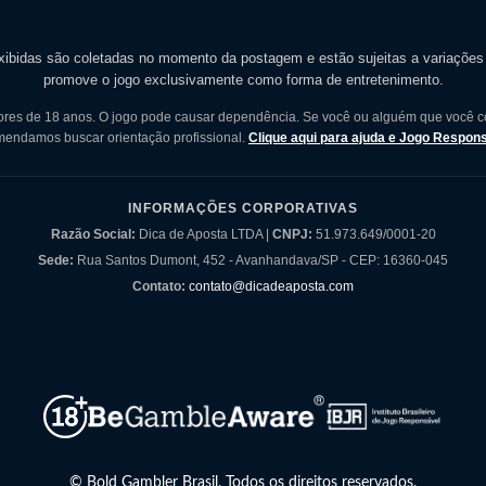
ibidas são coletadas no momento da postagem e estão sujeitas a variaçõe
promove o jogo exclusivamente como forma de entretenimento.
ores de 18 anos. O jogo pode causar dependência. Se você ou alguém que você 
mendamos buscar orientação profissional.
Clique aqui para ajuda e Jogo Respons
INFORMAÇÕES CORPORATIVAS
Razão Social:
Dica de Aposta LTDA |
CNPJ:
51.973.649/0001-20
Sede:
Rua Santos Dumont, 452 - Avanhandava/SP - CEP: 16360-045
Contato:
contato@dicadeaposta.com
©
Bold Gambler Brasil. Todos os direitos reservados.