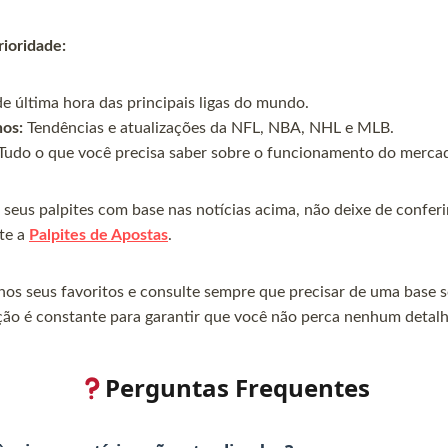
ioridade:
e última hora das principais ligas do mundo.
nos:
Tendências e atualizações da NFL, NBA, NHL e MLB.
Tudo o que você precisa saber sobre o funcionamento do mercad
 seus palpites com base nas notícias acima, não deixe de conferi
te a
Palpites de Apostas
.
os seus favoritos e consulte sempre que precisar de uma base s
ação é constante para garantir que você não perca nenhum detalh
Perguntas Frequentes