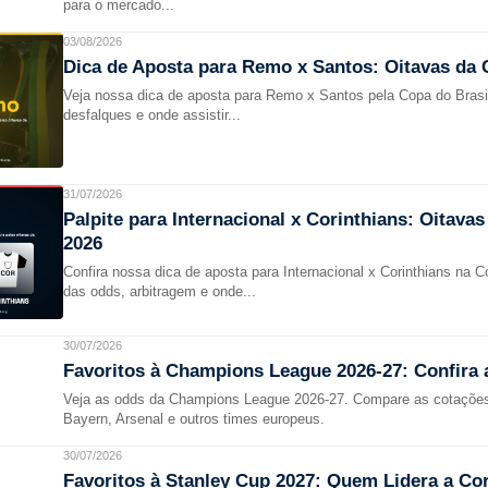
para o mercado...
03/08/2026
Dica de Aposta para Remo x Santos: Oitavas da 
Veja nossa dica de aposta para Remo x Santos pela Copa do Brasil
desfalques e onde assistir...
31/07/2026
Palpite para Internacional x Corinthians: Oitava
2026
Confira nossa dica de aposta para Internacional x Corinthians na C
das odds, arbitragem e onde...
30/07/2026
Favoritos à Champions League 2026-27: Confira
Veja as odds da Champions League 2026-27. Compare as cotações
Bayern, Arsenal e outros times europeus.
30/07/2026
Favoritos à Stanley Cup 2027: Quem Lidera a Co