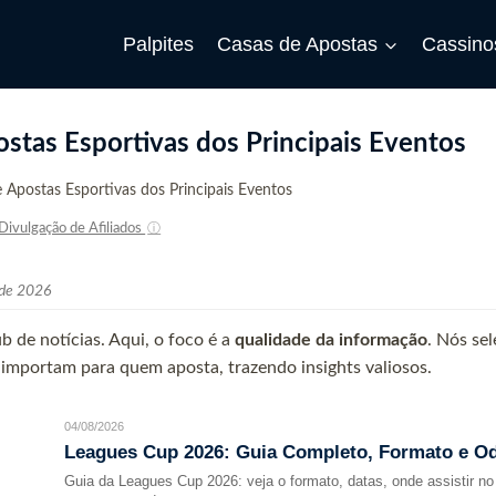
Palpites
Casas de Apostas
Cassino
ostas Esportivas dos Principais Eventos
e Apostas Esportivas dos Principais Eventos
Divulgação de Afiliados
ⓘ
 de 2026
 de notícias. Aqui, o foco é a
qualidade da informação
. Nós se
importam para quem aposta, trazendo insights valiosos.
04/08/2026
Leagues Cup 2026: Guia Completo, Formato e O
Guia da Leagues Cup 2026: veja o formato, datas, onde assistir no