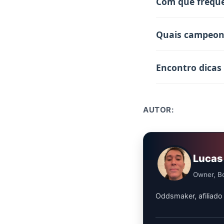
Com que frequê
Quais campeon
Encontro dicas 
AUTOR:
Lucas
Owner, B
Oddsmaker, afiliado