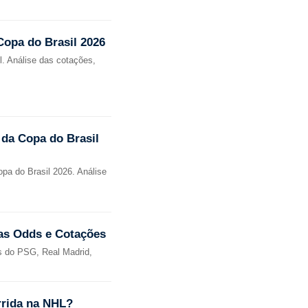
Copa do Brasil 2026
. Análise das cotações,
s da Copa do Brasil
opa do Brasil 2026. Análise
 as Odds e Cotações
 do PSG, Real Madrid,
rrida na NHL?