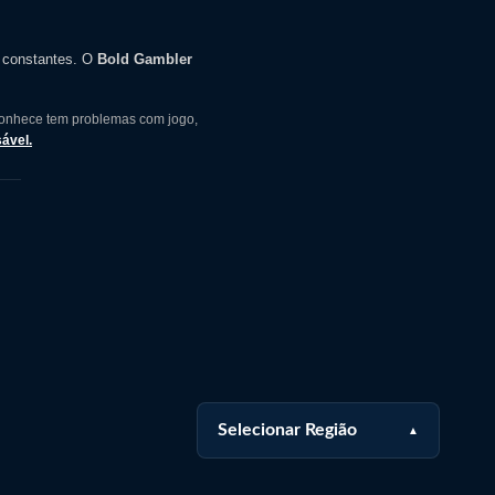
s constantes. O
Bold Gambler
conhece tem problemas com jogo,
ável.
Selecionar Região
▲