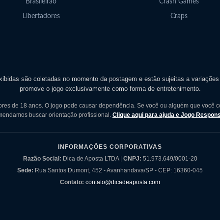
Brasileirão
Crash Games
Libertadores
Craps
ibidas são coletadas no momento da postagem e estão sujeitas a variaçõe
promove o jogo exclusivamente como forma de entretenimento.
ores de 18 anos. O jogo pode causar dependência. Se você ou alguém que você 
mendamos buscar orientação profissional.
Clique aqui para ajuda e Jogo Respons
INFORMAÇÕES CORPORATIVAS
Razão Social:
Dica de Aposta LTDA |
CNPJ:
51.973.649/0001-20
Sede:
Rua Santos Dumont, 452 - Avanhandava/SP - CEP: 16360-045
Contato:
contato@dicadeaposta.com