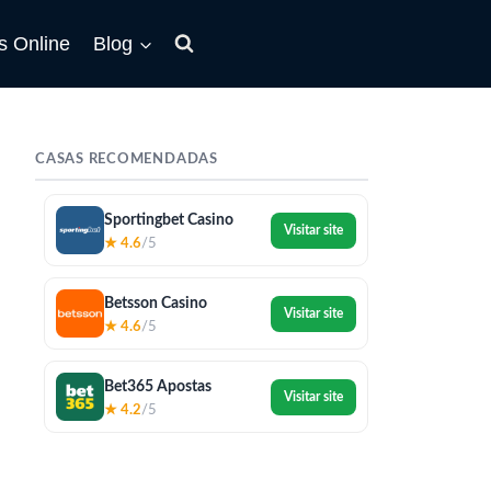
s Online
Blog
CASAS RECOMENDADAS
Sportingbet Casino
Visitar site
★ 4.6
/5
Betsson Casino
Visitar site
★ 4.6
/5
Bet365 Apostas
Visitar site
★ 4.2
/5