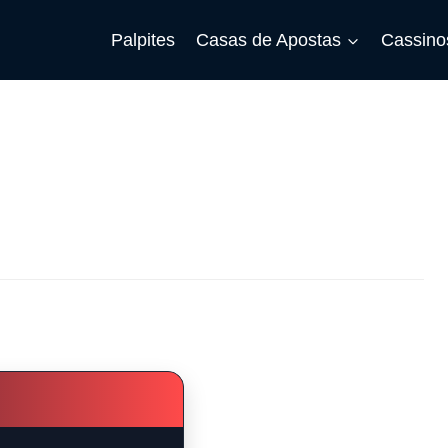
Palpites
Casas de Apostas
Cassino