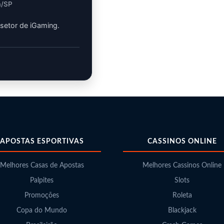
a/SP
 setor de iGaming.
APOSTAS ESPORTIVAS
CASSINOS ONLINE
Melhores Casas de Apostas
Melhores Cassinos Online
Palpites
Slots
Promoções
Roleta
Copa do Mundo
Blackjack