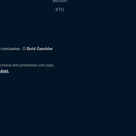
Betsson
KTO
s constantes. O
Bold Gambler
conhece tem problemas com jogo,
ável.