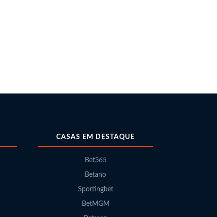
CASAS EM DESTAQUE
Bet365
Betano
Sportingbet
BetMGM