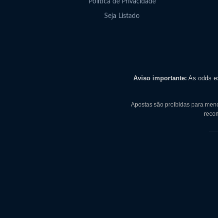
Política de Privacidade
Seja Listado
Aviso importante:
As odds ex
Apostas são proibidas para men
reco