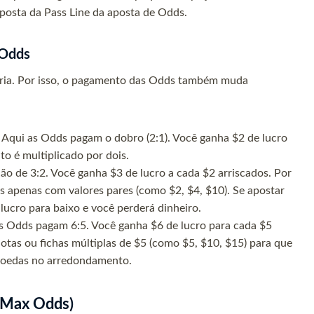
 aposta da Pass Line da aposta de Odds.
 Odds
ria. Por isso, o pagamento das Odds também muda
 Aqui as Odds pagam o dobro (2:1). Você ganha $2 de lucro
to é multiplicado por dois.
o de 3:2. Você ganha $3 de lucro a cada $2 arriscados. Por
as apenas com valores pares (como $2, $4, $10). Se apostar
 lucro para baixo e você perderá dinheiro.
 Odds pagam 6:5. Você ganha $6 de lucro para cada $5
otas ou fichas múltiplas de $5 (como $5, $10, $15) para que
moedas no arredondamento.
(Max Odds)