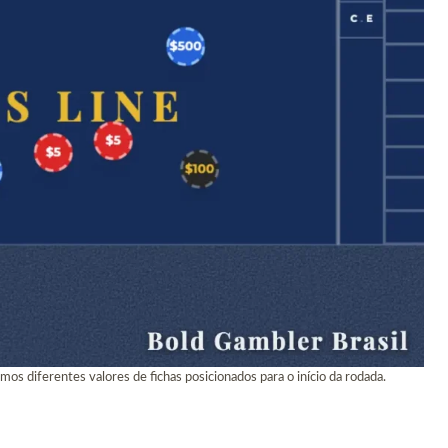
os diferentes valores de fichas posicionados para o início da rodada.