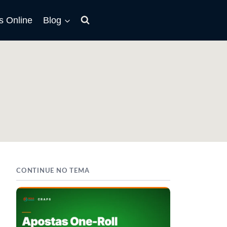
s Online
Blog
CONTINUE NO TEMA