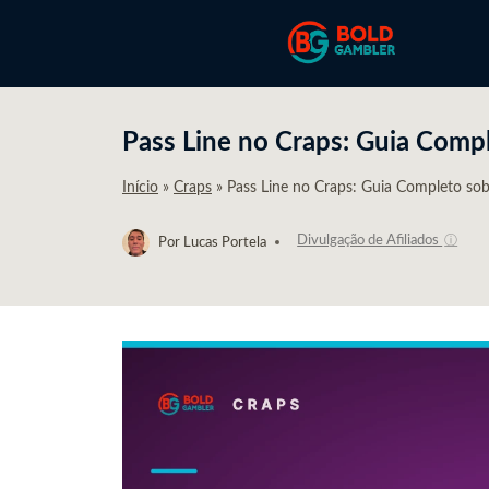
Pular
para
o
Conteúdo
Pass Line no Craps: Guia Comp
Início
»
Craps
»
Pass Line no Craps: Guia Completo so
Divulgação de Afiliados
ⓘ
Por
Lucas Portela