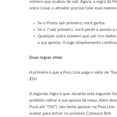
número que acabou de sair. Agora, a regra da P
única coisa: o atirador precisa rolar esse mes
Se o Ponto sair primeiro, você ganha.
Se o 7 sair primeiro, você perde a aposta e 
Qualquer outro número que sair nos dados
a sua aposta. O jogo simplesmente continu
Duas regras vitais:
A primeira é que a Pass Line paga o valor de “Ev
$10.
A segunda regra é que, durante esta segunda fas
proibido retirar a sua aposta da mesa. Além dis
Puck em “ON”), não tente apostar na Pass Line.
acabar para entrar no próximo Comeout Roll.