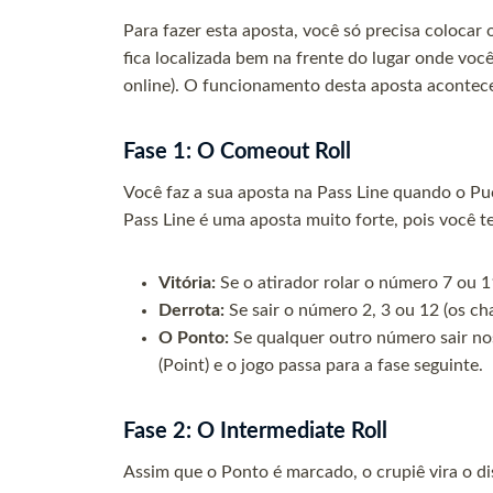
Para fazer esta aposta, você só precisa colocar o
fica localizada bem na frente do lugar onde você 
online). O funcionamento desta aposta acontece
Fase 1: O Comeout Roll
Você faz a sua aposta na Pass Line quando o Puc
Pass Line é uma aposta muito forte, pois você 
Vitória:
Se o atirador rolar o número 7 ou 
Derrota:
Se sair o número 2, 3 ou 12 (os c
O Ponto:
Se qualquer outro número sair nos 
(Point) e o jogo passa para a fase seguinte.
Fase 2: O Intermediate Roll
Assim que o Ponto é marcado, o crupiê vira o d