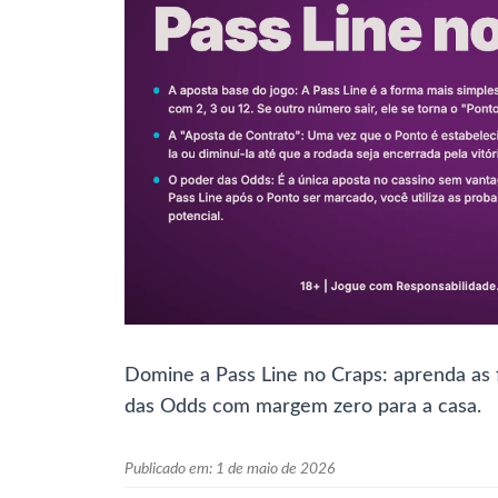
Domine a Pass Line no Craps: aprenda as 
das Odds com margem zero para a casa.
Publicado em:
1 de maio de 2026