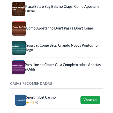
Place Bets e Buy Bets no Craps: Como Apostar e
Lucrar
Como Apostar no Don’t Pass e Don’t Come
Guia das Come Bets: Criando Novos Pontos no
Jogo
Pass Line no Craps: Guia Completo sobre Apostas
e Odds
CASAS RECOMENDADAS
Sportingbet Casino
Visitar site
★ 4.6
/5