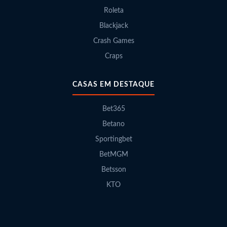
Roleta
Blackjack
Crash Games
Craps
CASAS EM DESTAQUE
Bet365
Betano
Sportingbet
BetMGM
Betsson
KTO