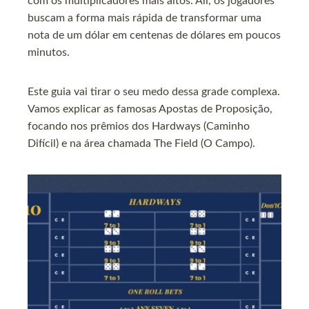
com os multiplicadores mais altos. Ali, os jogadores
buscam a forma mais rápida de transformar uma
nota de um dólar em centenas de dólares em poucos
minutos.
Este guia vai tirar o seu medo dessa grade complexa.
Vamos explicar as famosas Apostas de Proposição,
focando nos prêmios dos Hardways (Caminho
Difícil) e na área chamada The Field (O Campo).