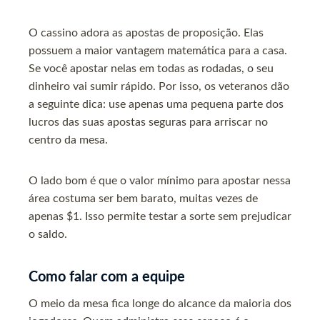
O cassino adora as apostas de proposição. Elas
possuem a maior vantagem matemática para a casa.
Se você apostar nelas em todas as rodadas, o seu
dinheiro vai sumir rápido. Por isso, os veteranos dão
a seguinte dica: use apenas uma pequena parte dos
lucros das suas apostas seguras para arriscar no
centro da mesa.
O lado bom é que o valor mínimo para apostar nessa
área costuma ser bem barato, muitas vezes de
apenas $1. Isso permite testar a sorte sem prejudicar
o saldo.
Como falar com a equipe
O meio da mesa fica longe do alcance da maioria dos