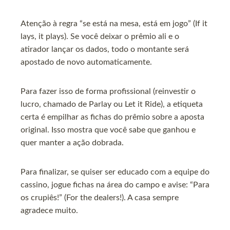
Atenção à regra “se está na mesa, está em jogo” (If it
lays, it plays). Se você deixar o prêmio ali e o
atirador lançar os dados, todo o montante será
apostado de novo automaticamente.
Para fazer isso de forma profissional (reinvestir o
lucro, chamado de Parlay ou Let it Ride), a etiqueta
certa é empilhar as fichas do prêmio sobre a aposta
original. Isso mostra que você sabe que ganhou e
quer manter a ação dobrada.
Para finalizar, se quiser ser educado com a equipe do
cassino, jogue fichas na área do campo e avise: “Para
os crupiês!” (For the dealers!). A casa sempre
agradece muito.