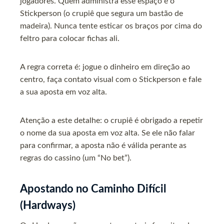
jogadores. Quem administra esse espaço é o
Stickperson (o crupiê que segura um bastão de
madeira). Nunca tente esticar os braços por cima do
feltro para colocar fichas ali.
A regra correta é: jogue o dinheiro em direção ao
centro, faça contato visual com o Stickperson e fale
a sua aposta em voz alta.
Atenção a este detalhe: o crupiê é obrigado a repetir
o nome da sua aposta em voz alta. Se ele não falar
para confirmar, a aposta não é válida perante as
regras do cassino (um “No bet”).
Apostando no Caminho Difícil
(Hardways)