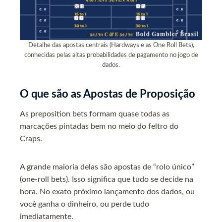
Detalhe das apostas centrais (Hardways e as One Roll Bets),
conhecidas pelas altas probabilidades de pagamento no jogo de
dados.
O que são as Apostas de Proposição
As preposition bets formam quase todas as
marcações pintadas bem no meio do feltro do
Craps.
A grande maioria delas são apostas de “rolo único”
(one-roll bets). Isso significa que tudo se decide na
hora. No exato próximo lançamento dos dados, ou
você ganha o dinheiro, ou perde tudo
imediatamente.