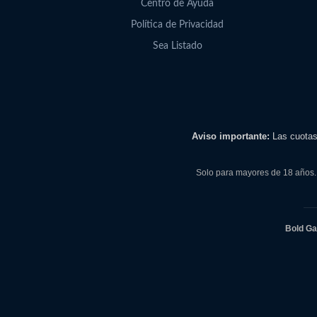
Centro de Ayuda
Política de Privacidad
Sea Listado
Aviso importante:
Las cuotas
Solo para mayores de 18 años. 
Bold Ga