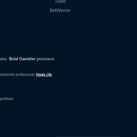
1xBet
BetWarrior
bios.
Bold Gambler
promueve
oramiento profesional.
Haga clic
portivas.