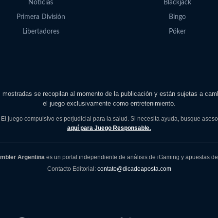
Noticias
Blackjack
Primera División
Bingo
Libertadores
Póker
 mostradas se recopilan al momento de la publicación y están sujetas a cam
el juego exclusivamente como entretenimiento.
El juego compulsivo es perjudicial para la salud. Si necesita ayuda, busque ases
aquí para Juego Responsable.
mbler Argentina
es un portal independiente de análisis de iGaming y apuestas de
Contacto Editorial:
contato@dicadeaposta.com