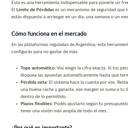
Esta es una herramienta indispensable para ponerle un freno
El
Límite de Pérdidas
es un mecanismo de seguridad que te
estás dispuesto a arriesgar en un día, una semana o un mes
Cómo funciona en el mercado
En las plataformas reguladas de Argentina, esta herramie
configurás para no gastar de más:
Tope automático:
Vos elegís la cifra exacta. Si tus pé
bloquea las apuestas automáticamente hasta que termi
Pérdida neta:
El sistema hace la cuenta por vos. Resta 
una buena racha y ganaste, ese margen se suma a tu l
dentro de lo permitido.
Plazos flexibles:
Podés ajustarlo según tu presupuesto,
tener una visión más amplia de todo el mes.
¿Por qué es importante?