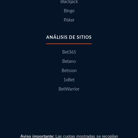
Blackjack
Bingo
Póker
ANÁLISIS DE SITIOS
Bet365
Betano
Betsson
1xBet
BetWarrior
Aviso importante:
Las cuotas mostradas se recopilan