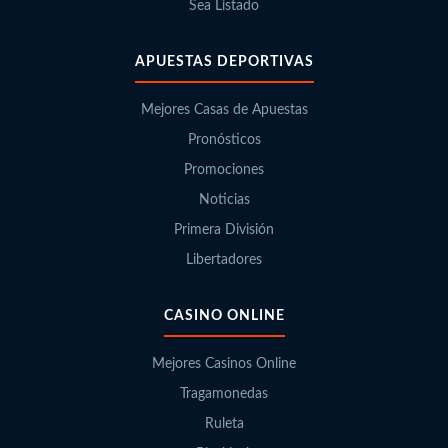
Sea Listado
APUESTAS DEPORTIVAS
Mejores Casas de Apuestas
Pronósticos
Promociones
Noticias
Primera División
Libertadores
CASINO ONLINE
Mejores Casinos Online
Tragamonedas
Ruleta