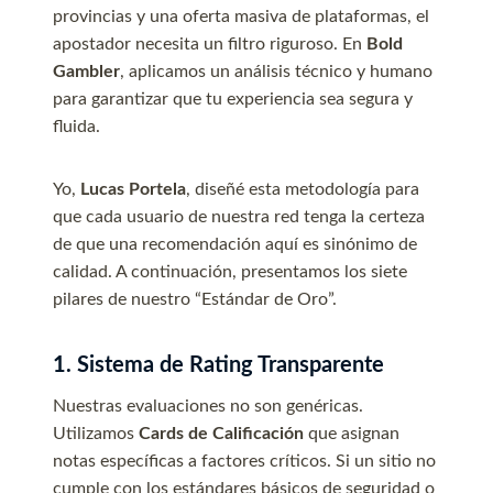
provincias y una oferta masiva de plataformas, el
apostador necesita un filtro riguroso. En
Bold
Gambler
, aplicamos un análisis técnico y humano
para garantizar que tu experiencia sea segura y
fluida.
Yo,
Lucas Portela
, diseñé esta metodología para
que cada usuario de nuestra red tenga la certeza
de que una recomendación aquí es sinónimo de
calidad. A continuación, presentamos los siete
pilares de nuestro “Estándar de Oro”.
1. Sistema de Rating Transparente
Nuestras evaluaciones no son genéricas.
Utilizamos
Cards de Calificación
que asignan
notas específicas a factores críticos. Si un sitio no
cumple con los estándares básicos de seguridad o