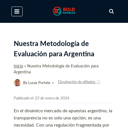
Skip
to
content
Nuestra Metodología de
Evaluación para Argentina
Início
»
Nuestra Metodología de Evaluación para
Argentina
Divulgación de afiliados
ⓘ
By
Lucas Portela
Publicado el:
22 de enero de 2026
En el dinámico mercado de apuestas argentino, la
transparencia no es solo una opción, es una
necesidad. Con una regulación fragmentada por