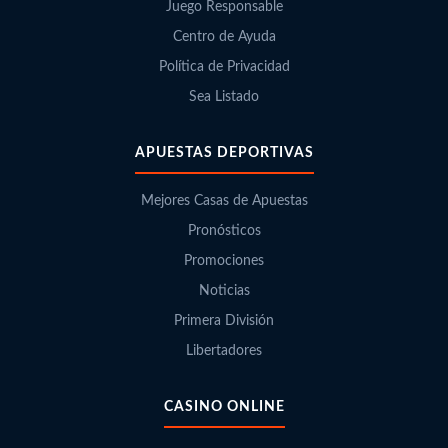
Juego Responsable
Centro de Ayuda
Política de Privacidad
Sea Listado
APUESTAS DEPORTIVAS
Mejores Casas de Apuestas
Pronósticos
Promociones
Noticias
Primera División
Libertadores
CASINO ONLINE