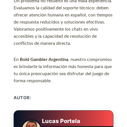
Un problema no resuelto es una mala experiencia.
Evaluamos la calidad del soporte técnico: deben
ofrecer atención humana en español, con tiempos
de respuesta reducidos y soluciones efectivas.
Valoramos positivamente los chats en vivo
accesibles y la capacidad de resolución de
conflictos de manera directa.
En
Bold Gambler Argentina
, nuestro compromiso
es brindarte la información más honesta para que
tu única preocupación sea disfrutar del juego de
forma responsable.
AUTOR:
Lucas Portela