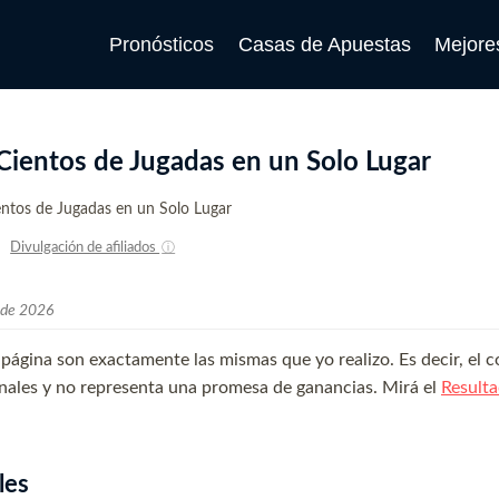
Pronósticos
Casas de Apuestas
Mejore
Cientos de Jugadas en un Solo Lugar
entos de Jugadas en un Solo Lugar
Divulgación de afiliados
ⓘ
 de 2026
página son exactamente las mismas que yo realizo. Es decir, el c
nales y no representa una promesa de ganancias. Mirá el
Result
les