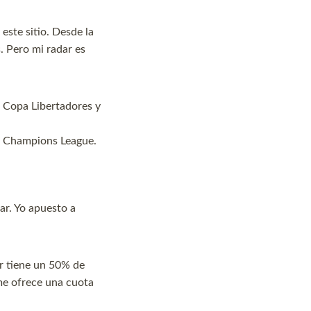
este sitio. Desde la
. Pero mi radar es
la Copa Libertadores y
la Champions League.
ar. Yo apuesto a
er tiene un 50% de
 me ofrece una cuota