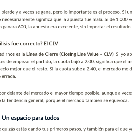
 pierde y a veces se gana, pero lo importante es el proceso. Si u
 necesariamente significa que la apuesta fue mala. Si de 1.000 v
 ganara 600, la apuesta era excelente, sin importar el resultado 
lisis fue correcto? El CLV
edirnos es la
Línea de Cierre (Closing Line Value – CLV)
. Si yo a
es de empezar el partido, la cuota bajó a 2.00, significa que el 
ecio mejor que el resto. Si la cuota sube a 2.40, el mercado me 
e errada.
 por delante del mercado el mayor tiempo posible, aunque a veces
e la tendencia general, porque el mercado también se equivoca.
: Un espacio para todos
e quizás estás dando tus primeros pasos, y también para el que ya