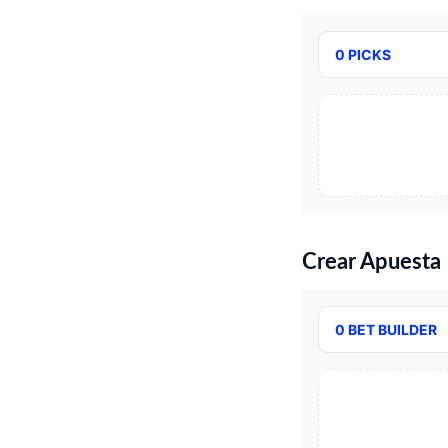
0 PICKS
Crear Apuesta
0 BET BUILDER