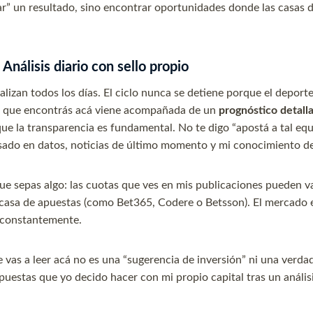
r” un resultado, sino encontrar oportunidades donde las casas 
Análisis diario con sello propio
alizan todos los días. El ciclo nunca se detiene porque el deport
n que encontrás acá viene acompañada de un
prognóstico detall
ue la transparencia es fundamental. No te digo “apostá a tal equ
ado en datos, noticias de último momento y mi conocimiento d
e sepas algo: las cuotas que ves en mis publicaciones pueden va
casa de apuestas (como Bet365, Codere o Betsson). El mercado e
 constantemente.
 vas a leer acá no es una “sugerencia de inversión” ni una verda
puestas que yo decido hacer con mi propio capital tras un anális