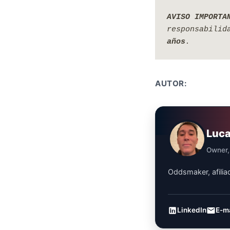
AVISO IMPORTA
responsabilid
años
. 
AUTOR:
Luca
Owner,
Oddsmaker, afilia
LinkedIn
E-ma