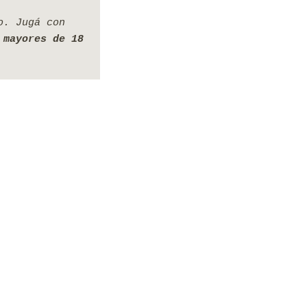
. Jugá con 
 
mayores de 18 