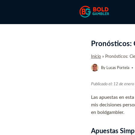
Skip
to
content
Pronósticos: 
Início
»
Pronósticos: Ci
By
Lucas Portela
Publicado el:
12 de enero
Las apuestas en esta 
mis decisiones perso
en boldgambler.
Apuestas Simp