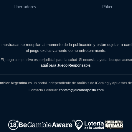
Libertadores
Póker
 mostradas se recopilan al momento de la publicación y están sujetas a cam
el juego exclusivamente como entretenimiento.
El juego compulsivo es perjudicial para la salud. Si necesita ayuda, busque ases
aquí para Juego Responsable.
mbler Argentina
es un portal independiente de análisis de iGaming y apuestas de
Contacto Editorial:
contato@dicadeaposta.com