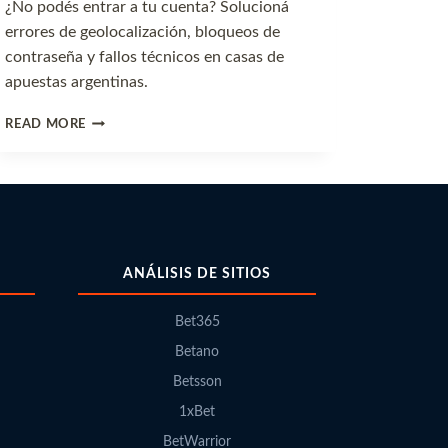
¿No podés entrar a tu cuenta? Solucioná
errores de geolocalización, bloqueos de
contraseña y fallos técnicos en casas de
apuestas argentinas.
CÓMO
READ MORE
RESOLVER
PROBLEMAS
DE
ACCESO
Y
ERRORES
DE
ANÁLISIS DE SITIOS
INICIO
DE
SESIÓN
Bet365
Betano
Betsson
1xBet
BetWarrior