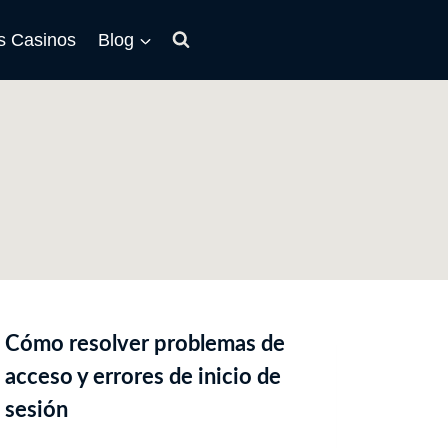
s Casinos
Blog
Cómo resolver problemas de
acceso y errores de inicio de
sesión