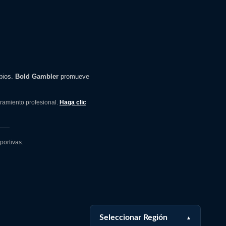
bios.
Bold Gambler
promueve
oramiento profesional.
Haga clic
portivas.
Seleccionar Región
▲