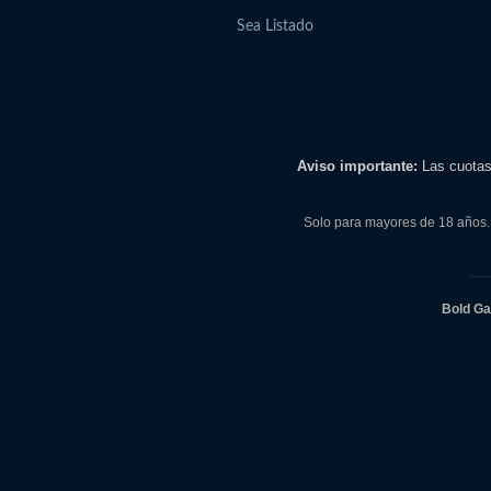
Sea Listado
Aviso importante:
Las cuotas
Solo para mayores de 18 años. 
Bold Ga