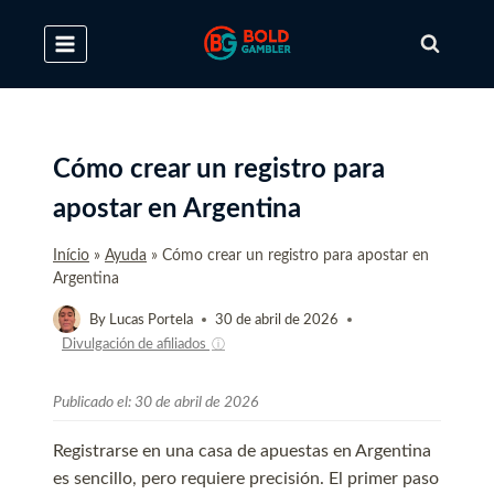
Skip
to
content
Cómo crear un registro para
apostar en Argentina
Início
»
Ayuda
»
Cómo crear un registro para apostar en
Argentina
By
Lucas Portela
30 de abril de 2026
Divulgación de afiliados
ⓘ
Publicado el:
30 de abril de 2026
Registrarse en una casa de apuestas en Argentina
es sencillo, pero requiere precisión. El primer paso