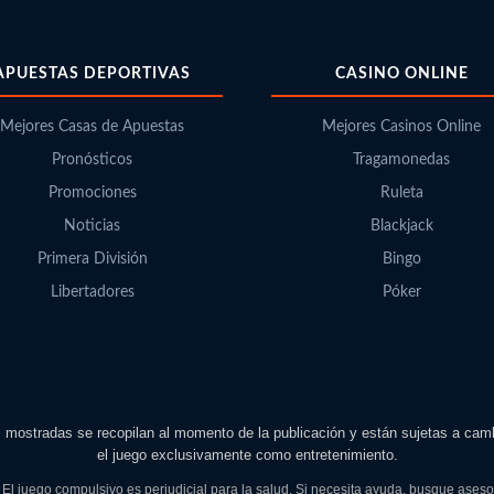
APUESTAS DEPORTIVAS
CASINO ONLINE
Mejores Casas de Apuestas
Mejores Casinos Online
Pronósticos
Tragamonedas
Promociones
Ruleta
Noticias
Blackjack
Primera División
Bingo
Libertadores
Póker
 mostradas se recopilan al momento de la publicación y están sujetas a cam
el juego exclusivamente como entretenimiento.
El juego compulsivo es perjudicial para la salud. Si necesita ayuda, busque ases