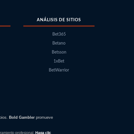
ANÁLISIS DE SITIOS
Bet365
Betano
Betsson
1xBet
BetWarrior
bios.
Bold Gambler
promueve
oramiento profesional.
Haga clic