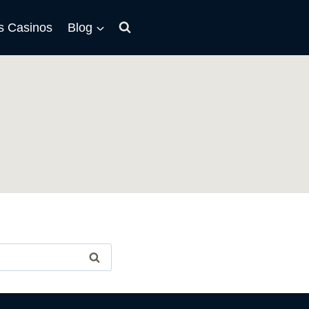
s Casinos
Blog