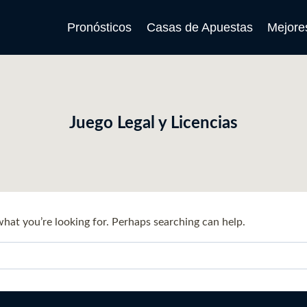
Pronósticos
Casas de Apuestas
Mejore
Juego Legal y Licencias
what you’re looking for. Perhaps searching can help.