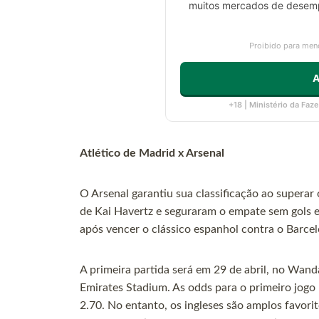
muitos mercados de desemp
Proibido para men
A
+18 | Ministério da Faz
Atlético de Madrid x Arsenal
O Arsenal garantiu sua classificação ao superar
de Kai Havertz e seguraram o empate sem gols e
após vencer o clássico espanhol contra o Barcel
A primeira partida será em 29 de abril, no Wand
Emirates Stadium. As odds para o primeiro jogo 
2.70. No entanto, os ingleses são amplos favorit