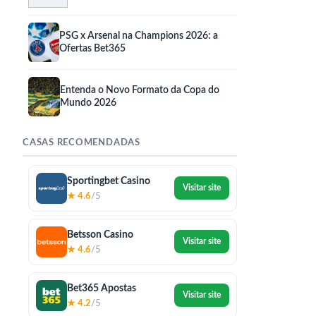
League 2026
PSG x Arsenal na Champions 2026: a
Ofertas Bet365
Entenda o Novo Formato da Copa do
Mundo 2026
CASAS RECOMENDADAS
Sportingbet Casino
Visitar site
★ 4.6
/5
Betsson Casino
Visitar site
★ 4.6
/5
Bet365 Apostas
Visitar site
★ 4.2
/5