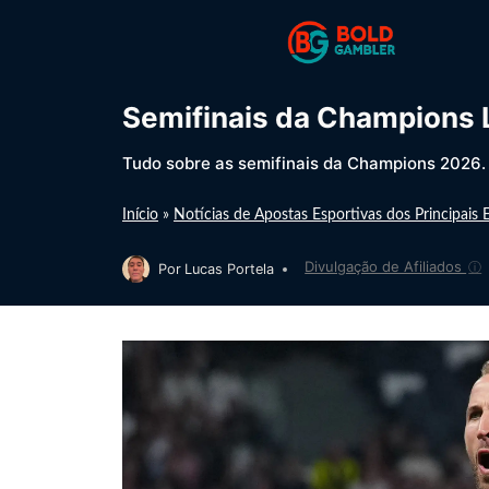
Pular
para
o
Conteúdo
Semifinais da Champions 
Tudo sobre as semifinais da Champions 2026. C
Início
»
Notícias de Apostas Esportivas dos Principais 
Divulgação de Afiliados
ⓘ
Por
Lucas Portela