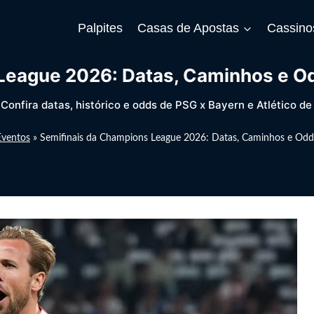
Palpites
Casas de Apostas
Cassino
League 2026: Datas, Caminhos e O
onfira datas, histórico e odds de PSG x Bayern e Atlético de
Eventos
»
Semifinais da Champions League 2026: Datas, Caminhos e Odd