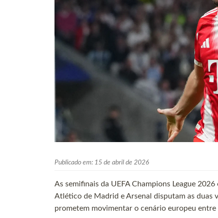
Publicado em:
15 de abril de 2026
As semifinais da UEFA Champions League 2026 e
Atlético de Madrid e Arsenal disputam as duas v
prometem movimentar o cenário europeu entre o f