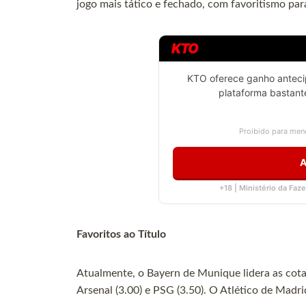
jogo mais tático e fechado, com favoritismo para
KTO
KTO oferece ganho anteci
plataforma bastant
Proibido para men
A
+18 | Ministério da Faz
Favoritos ao Título
Atualmente, o Bayern de Munique lidera as cota
Arsenal (3.00) e PSG (3.50). O Atlético de Madr