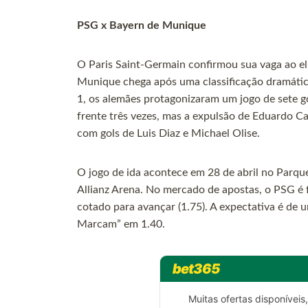
PSG x Bayern de Munique
O Paris Saint-Germain confirmou sua vaga ao eli
Munique chega após uma classificação dramátic
1, os alemães protagonizaram um jogo de sete g
frente três vezes, mas a expulsão de Eduardo Ca
com gols de Luis Diaz e Michael Olise.
O jogo de ida acontece em 28 de abril no Parqu
Allianz Arena. No mercado de apostas, o PSG é f
cotado para avançar (1.75). A expectativa é de
Marcam” em 1.40.
bet365
Muitas ofertas disponíveis