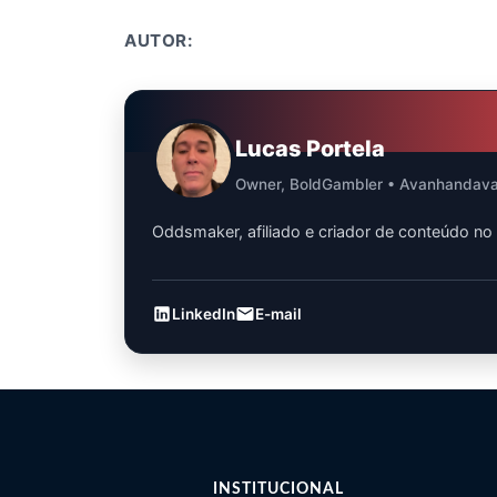
AUTOR:
Lucas Portela
Owner, BoldGambler • Avanhandav
Oddsmaker, afiliado e criador de conteúdo no
LinkedIn
E-mail
INSTITUCIONAL