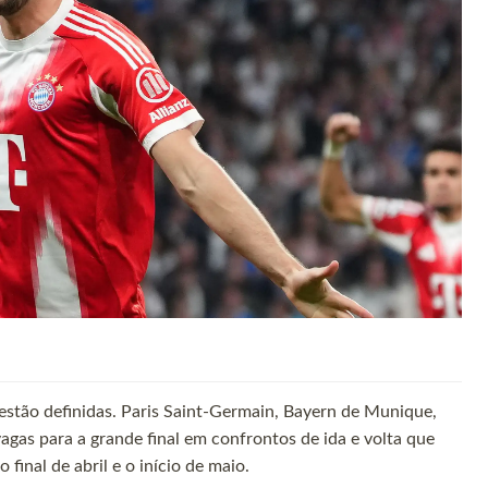
stão definidas. Paris Saint-Germain, Bayern de Munique,
agas para a grande final em confrontos de ida e volta que
inal de abril e o início de maio.