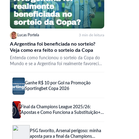
Lucas Portela
3 min de leitura
A Argentina foi beneficiada no sorteio?
Veja como era feito o sorteio da Copa
Entenda como funcionou o sorteio da Copa do
Mundo e se a Argentina foi realmente favorecida
no chaveamento…
Ganhe R$ 10 por Gol na Promoção
Sportingbet Copa 2026
Final da Champions League 2025/26:
Apostas e Como Funciona a Substituição+
na bet365
PSG favorito, Arsenal perigoso: minha
aposta para a final da Champions