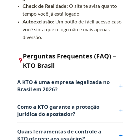
Check de Realidade:
O site te avisa quanto
tempo você já está logado.
Autoexclusão:
Um botão de fácil acesso caso
você sinta que o jogo não é mais apenas
diversão.
Perguntas Frequentes (FAQ) –
KTO Brasil
A KTO é uma empresa legalizada no
Brasil em 2026?
Como a KTO garante a proteção
jurídica do apostador?
Quais ferramentas de controle a
KTO oferece aos usuários?