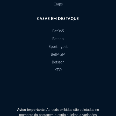
Craps
CASAS EM DESTAQUE
Bet365
Betano
Sportingbet
BetMGM
Betsson
KTO
Aviso importante:
As odds exibidas são coletadas no
momento da postagem e estão sujeitas a variações