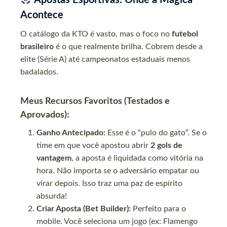
Apostas Esportivas: Onde a Mágica
Acontece
O catálogo da KTO é vasto, mas o foco no
futebol
brasileiro
é o que realmente brilha. Cobrem desde a
elite (Série A) até campeonatos estaduais menos
badalados.
Meus Recursos Favoritos (Testados e
Aprovados):
Ganho Antecipado:
Esse é o “pulo do gato”. Se o
time em que você apostou abrir
2 gols de
vantagem
, a aposta é liquidada como vitória na
hora. Não importa se o adversário empatar ou
virar depois. Isso traz uma paz de espírito
absurda!
Criar Aposta (Bet Builder):
Perfeito para o
mobile. Você seleciona um jogo (ex: Flamengo