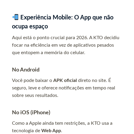
Experiência Mobile: O App que não
ocupa espaço
Aqui está o ponto crucial para 2026. A KTO decidiu
focar na eficiência em vez de aplicativos pesados
que entopem a memória do celular.
No Android
Você pode baixar o
APK oficial
direto no site. É
seguro, leve e oferece notificações em tempo real
sobre seus resultados.
No iOS (iPhone)
Como a Apple ainda tem restrições, a KTO usa a
tecnologia de
Web App
.