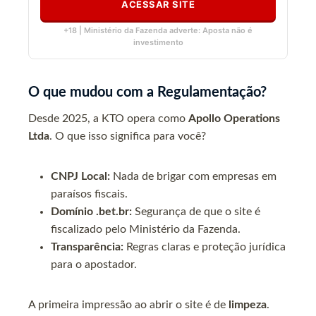
ACESSAR SITE
+18 | Ministério da Fazenda adverte: Aposta não é
investimento
O que mudou com a Regulamentação?
Desde 2025, a KTO opera como
Apollo Operations
Ltda
. O que isso significa para você?
CNPJ Local:
Nada de brigar com empresas em
paraísos fiscais.
Domínio .bet.br:
Segurança de que o site é
fiscalizado pelo Ministério da Fazenda.
Transparência:
Regras claras e proteção jurídica
para o apostador.
A primeira impressão ao abrir o site é de
limpeza
.