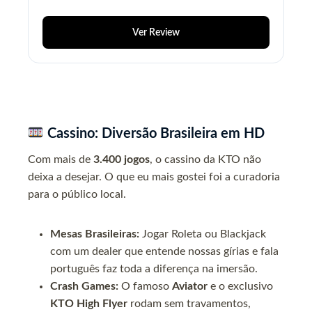
Ver Review
Cassino: Diversão Brasileira em HD
Com mais de
3.400 jogos
, o cassino da KTO não
deixa a desejar. O que eu mais gostei foi a curadoria
para o público local.
Mesas Brasileiras:
Jogar Roleta ou Blackjack
com um dealer que entende nossas gírias e fala
português faz toda a diferença na imersão.
Crash Games:
O famoso
Aviator
e o exclusivo
KTO High Flyer
rodam sem travamentos,