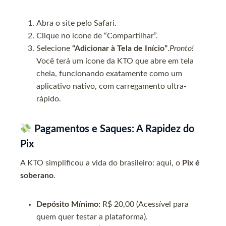
Abra o site pelo Safari.
Clique no ícone de “Compartilhar”.
Selecione
“Adicionar à Tela de Início”
.
Pronto!
Você terá um ícone da KTO que abre em tela
cheia, funcionando exatamente como um
aplicativo nativo, com carregamento ultra-
rápido.
Pagamentos e Saques: A Rapidez do
Pix
A KTO simplificou a vida do brasileiro: aqui, o
Pix é
soberano
.
Depósito Mínimo:
R$ 20,00 (Acessível para
quem quer testar a plataforma).