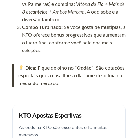
vs Palmeiras) e combina:
Vitória do Fla + Mais de
8 escanteios + Ambos Marcam
. A odd sobe e a
diversão também.
Combo Turbinado:
Se você gosta de múltiplas, a
KTO oferece bônus progressivos que aumentam
o lucro final conforme você adiciona mais
seleções.
Dica:
Fique de olho no
“Oddão”
. São cotações
especiais que a casa libera diariamente acima da
média do mercado.
KTO Apostas Esportivas
As odds na KTO são excelentes e há muitos
mercados.