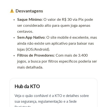
Desvantagens
Saque Mínimo:
O valor de R$ 30 via Pix pode
ser considerado alto para quem joga apenas
centavos.
Sem App Nativo:
O site mobile é excelente, mas
ainda não existe um aplicativo para baixar nas
lojas (iOS/Android).
Filtros de Provedores:
Com mais de 3.400
jogos, a busca por filtros específicos poderia ser
mais detalhada.
Hub da KTO
Veja o quão confiável é a KTO e detalhes sobre
sua segurança, regulamentação e a Sede