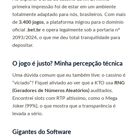
primeira impressão foi de estar em um ambiente
totalmente adaptado para nós, brasileiros. Com mais
de
3.400 jogos
, a plataforma migrou para o domínio
oficial
.bet.br
e opera legalmente sob a portaria nº
2093/2024, o que me deu total tranquilidade para
depositar.
O jogo é justo? Minha percepção técnica
Uma dúvida comum que eu também tive: o cassino é
“viciado”? Fiquei aliviado ao ver que a KTO usa
RNG
(Geradores de Números Aleatórios)
auditados.
Encontrei slots com RTP altíssimo, como o Mega
Joker (99%), o que mostra que a transparência é
levada a sério.
Gigantes do Software