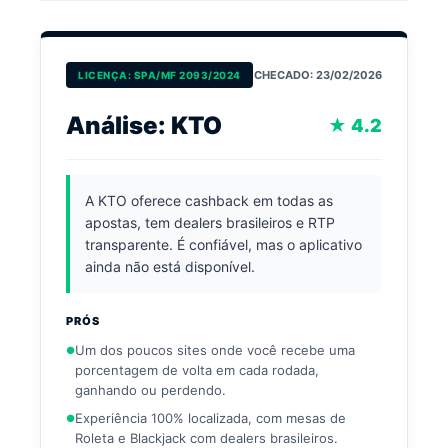
CHECADO: 23/02/2026
LICENÇA: SPA/MF 2093/2024
Análise: KTO
★ 4.2
A KTO oferece cashback em todas as
apostas, tem dealers brasileiros e RTP
transparente. É confiável, mas o aplicativo
ainda não está disponível.
PRÓS
Um dos poucos sites onde você recebe uma
porcentagem de volta em cada rodada,
ganhando ou perdendo.
Experiência 100% localizada, com mesas de
Roleta e Blackjack com dealers brasileiros.