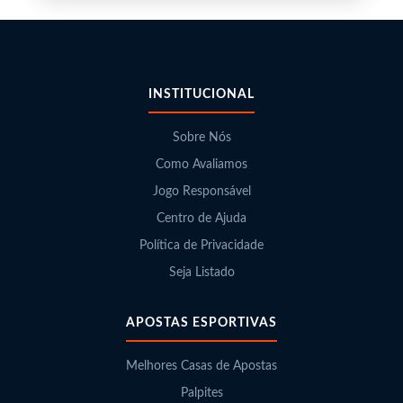
INSTITUCIONAL
Sobre Nós
Como Avaliamos
Jogo Responsável
Centro de Ajuda
Política de Privacidade
Seja Listado
APOSTAS ESPORTIVAS
Melhores Casas de Apostas
Palpites