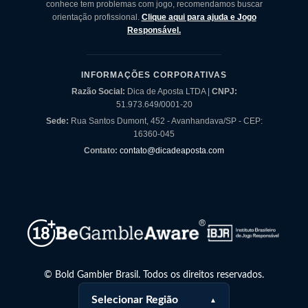
conhece tem problemas com jogo, recomendamos buscar
orientação profissional.
Clique aqui para ajuda e Jogo
Responsável.
INFORMAÇÕES CORPORATIVAS
Razão Social:
Dica de Aposta LTDA |
CNPJ:
51.973.649/0001-20
Sede:
Rua Santos Dumont, 452 - Avanhandava/SP - CEP:
16360-045
Contato:
contato@dicadeaposta.com
©
Bold Gambler Brasil. Todos os direitos reservados.
Selecionar Região
▲