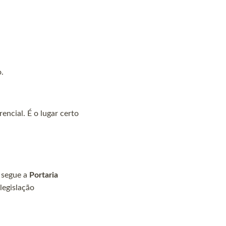
.
encial. É o lugar certo
 segue a
Portaria
legislação