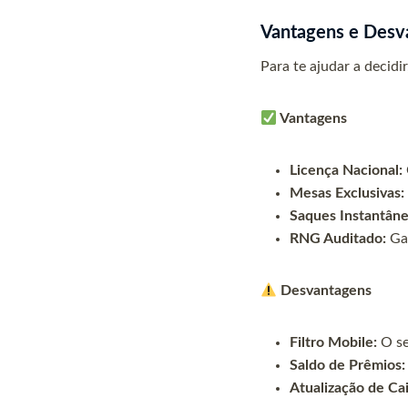
Vantagens e Desv
Para te ajudar a decidi
Vantagens
Licença Nacional:
Mesas Exclusivas:
Saques Instantâne
RNG Auditado:
Gar
Desvantagens
Filtro Mobile:
O se
Saldo de Prêmios:
Atualização de Cai