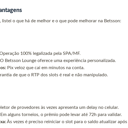
antagens
r, listei o que há de melhor e o que pode melhorar na Betsson:
Operação 100% legalizada pela SPA/MF.
O Betsson Lounge oferece uma experiência personalizada.
os:
Pix veloz que cai em minutos na conta.
antia de que o RTP dos slots é real e não manipulado.
letor de provedores às vezes apresenta um delay no celular.
Em alguns torneios, o prêmio pode levar até 72h para validar.
xa:
Às vezes é preciso reiniciar o slot para o saldo atualizar após