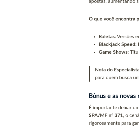
apostas, aumentando s
O que você encontra po
Roletas:
Versões ex
Blackjack Speed:
I
Game Shows:
Títu
Nota do Especialista
para quem busca um 
Bônus e as novas r
É importante deixar um
SPA/MF nº 371
, o cen
rigorosamente para gara