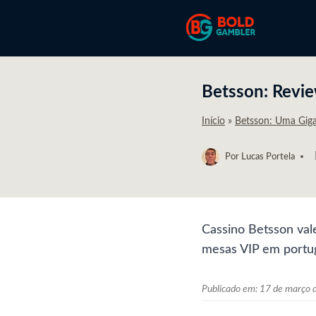
Pular
para
o
Conteúdo
Betsson: Revie
Início
»
Betsson: Uma Giga
Por
Lucas Portela
Cassino Betsson vale
mesas VIP em portug
Publicado em:
17 de março 