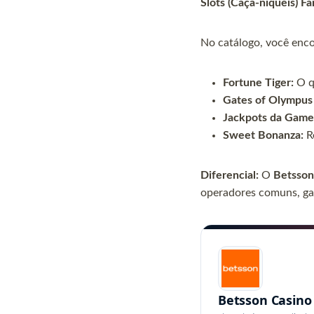
Slots (Caça-níqueis) F
No catálogo, você enco
Fortune Tiger:
O q
Gates of Olympus
Jackpots da Games
Sweet Bonanza:
Re
Diferencial:
O
Betsson
operadores comuns, ga
Betsson Casino