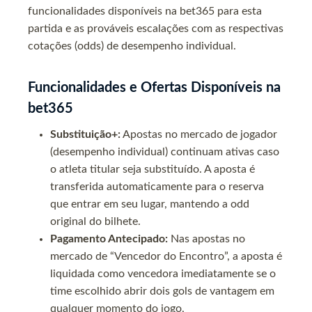
funcionalidades disponíveis na bet365 para esta
partida e as prováveis escalações com as respectivas
cotações (odds) de desempenho individual.
Funcionalidades e Ofertas Disponíveis na
bet365
Substituição+:
Apostas no mercado de jogador
(desempenho individual) continuam ativas caso
o atleta titular seja substituído. A aposta é
transferida automaticamente para o reserva
que entrar em seu lugar, mantendo a odd
original do bilhete.
Pagamento Antecipado:
Nas apostas no
mercado de “Vencedor do Encontro”, a aposta é
liquidada como vencedora imediatamente se o
time escolhido abrir dois gols de vantagem em
qualquer momento do jogo,