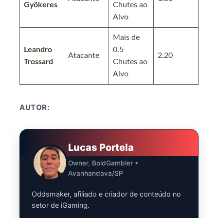
Gyökeres
Chutes ao
Alvo
Mais de
Leandro
0.5
Atacante
2.20
Trossard
Chutes ao
Alvo
AUTOR:
Lucas Portela
Owner, BoldGambler •
Avanhandava/SP
Oddsmaker, afiliado e criador de conteúdo no
setor de iGaming.