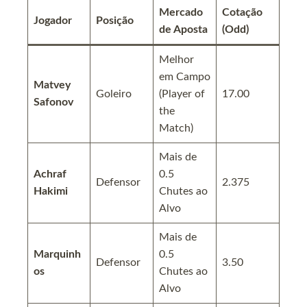
Mercado
Cotação
Jogador
Posição
de Aposta
(Odd)
Melhor
em Campo
Matvey
Goleiro
(Player of
17.00
Safonov
the
Match)
Mais de
Achraf
0.5
Defensor
2.375
Hakimi
Chutes ao
Alvo
Mais de
Marquinh
0.5
Defensor
3.50
os
Chutes ao
Alvo