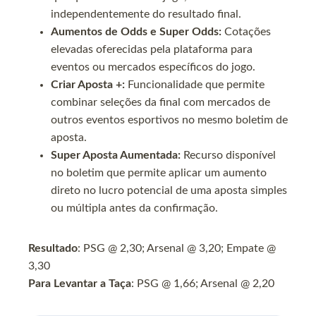
independentemente do resultado final.
Aumentos de Odds e Super Odds:
Cotações
elevadas oferecidas pela plataforma para
eventos ou mercados específicos do jogo.
Criar Aposta +:
Funcionalidade que permite
combinar seleções da final com mercados de
outros eventos esportivos no mesmo boletim de
aposta.
Super Aposta Aumentada:
Recurso disponível
no boletim que permite aplicar um aumento
direto no lucro potencial de uma aposta simples
ou múltipla antes da confirmação.
Resultado
: PSG @ 2,30; Arsenal @ 3,20; Empate @
3,30
Para Levantar a Taça
: PSG @ 1,66; Arsenal @ 2,20