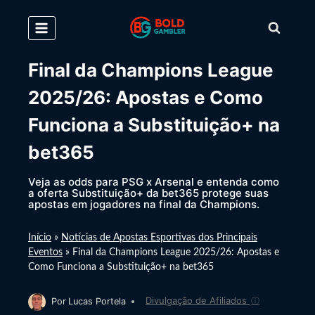
Pular
para
o
Conteúdo
Final da Champions League
2025/26: Apostas e Como
Funciona a Substituição+ na
bet365
Veja as odds para PSG x Arsenal e entenda como
a oferta Substituição+ da bet365 protege suas
apostas em jogadores na final da Champions.
Início
»
Notícias de Apostas Esportivas dos Principais
Eventos
»
Final da Champions League 2025/26: Apostas e
Como Funciona a Substituição+ na bet365
Divulgação de Afiliados
ⓘ
Por
Lucas Portela