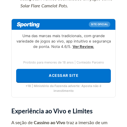
Solar Flare Camelot Pots
.
Sporting
SITE OFICIAL
Uma das marcas mais tradicionais, com grande
variedade de jogos ao vivo, app intuitivo e segurança
de ponta. Nota 4.6/5.
Ver Review.
Proibido para menores de 18 anos | Conteúdo Parceiro
ACESSAR SITE
+18 | Ministério da Fazenda adverte: Aposta não é
investimento
Experiência ao Vivo e Limites
A seção de
Cassino ao Vivo
traz a imersão de um