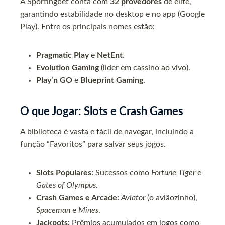
A Sportingbet conta com
32 provedores
de elite,
garantindo estabilidade no desktop e no app (Google
Play). Entre os principais nomes estão:
Pragmatic Play
e
NetEnt
.
Evolution Gaming
(líder em cassino ao vivo).
Play’n GO
e
Blueprint Gaming
.
O que Jogar: Slots e Crash Games
A biblioteca é vasta e fácil de navegar, incluindo a
função “Favoritos” para salvar seus jogos.
Slots Populares:
Sucessos como
Fortune Tiger
e
Gates of Olympus
.
Crash Games e Arcade:
Aviator
(o aviãozinho),
Spaceman
e
Mines
.
Jackpots:
Prêmios acumulados em jogos como