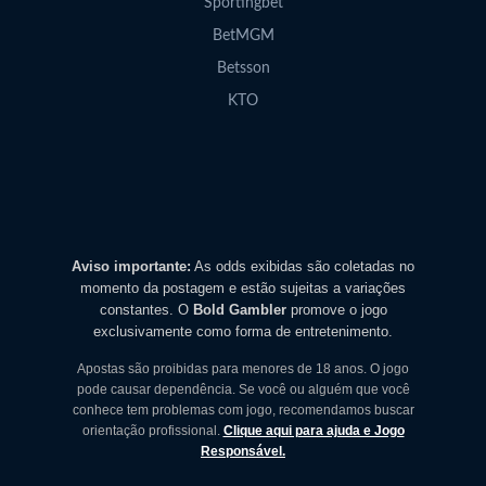
Sportingbet
BetMGM
Betsson
KTO
Aviso importante:
As odds exibidas são coletadas no
momento da postagem e estão sujeitas a variações
constantes. O
Bold Gambler
promove o jogo
exclusivamente como forma de entretenimento.
Apostas são proibidas para menores de 18 anos. O jogo
pode causar dependência. Se você ou alguém que você
conhece tem problemas com jogo, recomendamos buscar
orientação profissional.
Clique aqui para ajuda e Jogo
Responsável.