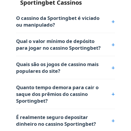
Sportingbet Cassinos
O cassino da Sportingbet é viciado
ou manipulado?
Qual o valor mínimo de depósito
para jogar no cassino Sportingbet?
Quais são os jogos de cassino mais
populares do site?
Quanto tempo demora para cair o
saque dos prêmios do cassino
Sportingbet?
É realmente seguro depositar
dinheiro no cassino Sportingbet?