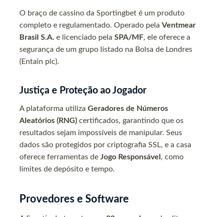
O braço de cassino da Sportingbet é um produto
completo e regulamentado. Operado pela
Ventmear
Brasil S.A.
e licenciado pela
SPA/MF
, ele oferece a
segurança de um grupo listado na Bolsa de Londres
(Entain plc).
Justiça e Proteção ao Jogador
A plataforma utiliza
Geradores de Números
Aleatórios (RNG)
certificados, garantindo que os
resultados sejam impossíveis de manipular. Seus
dados são protegidos por criptografia SSL, e a casa
oferece ferramentas de
Jogo Responsável
, como
limites de depósito e tempo.
Provedores e Software