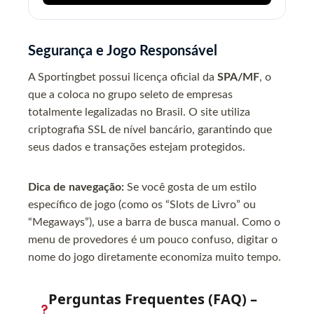
Segurança e Jogo Responsável
A Sportingbet possui licença oficial da
SPA/MF
, o
que a coloca no grupo seleto de empresas
totalmente legalizadas no Brasil. O site utiliza
criptografia SSL de nível bancário, garantindo que
seus dados e transações estejam protegidos.
Dica de navegação:
Se você gosta de um estilo
específico de jogo (como os “Slots de Livro” ou
“Megaways”), use a barra de busca manual. Como o
menu de provedores é um pouco confuso, digitar o
nome do jogo diretamente economiza muito tempo.
Perguntas Frequentes (FAQ) –