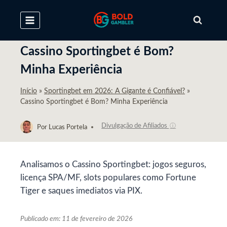
Pular
para
o
Conteúdo
Cassino Sportingbet é Bom?
Minha Experiência
Início
»
Sportingbet em 2026: A Gigante é Confiável?
»
Cassino Sportingbet é Bom? Minha Experiência
Divulgação de Afiliados
ⓘ
Por
Lucas Portela
Analisamos o Cassino Sportingbet: jogos seguros,
licença SPA/MF, slots populares como Fortune
Tiger e saques imediatos via PIX.
Publicado em:
11 de fevereiro de 2026