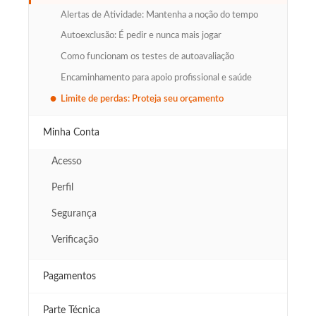
Alertas de Atividade: Mantenha a noção do tempo
Autoexclusão: É pedir e nunca mais jogar
Como funcionam os testes de autoavaliação
Encaminhamento para apoio profissional e saúde
Limite de perdas: Proteja seu orçamento
Minha Conta
Acesso
Perfil
Segurança
Verificação
Pagamentos
Parte Técnica