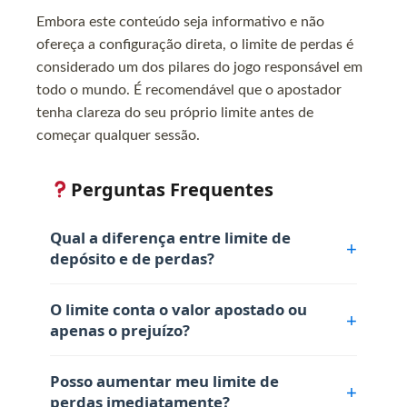
Embora este conteúdo seja informativo e não
ofereça a configuração direta, o limite de perdas é
considerado um dos pilares do jogo responsável em
todo o mundo. É recomendável que o apostador
tenha clareza do seu próprio limite antes de
começar qualquer sessão.
Perguntas Frequentes
Qual a diferença entre limite de
depósito e de perdas?
O limite conta o valor apostado ou
apenas o prejuízo?
Posso aumentar meu limite de
perdas imediatamente?