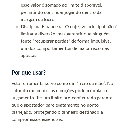
esse valor é somado ao limite disponível,
permitindo continuar jogando dentro da
margem de lucro.
Disciplina Financeira: O objetivo principal não é
limitar a diversão, mas garantir que ninguém
tente “recuperar perdas” de forma impulsiva,
um dos comportamentos de maior risco nas
apostas.
Por que usar?
Esta ferramenta serve como um “freio de mão”. No
calor do momento, as emoções podem nublar o
julgamento. Ter um limite pré-configurado garante
que o apostador pare exatamente no ponto
planejado, protegendo o dinheiro destinado a
compromissos essenciais.