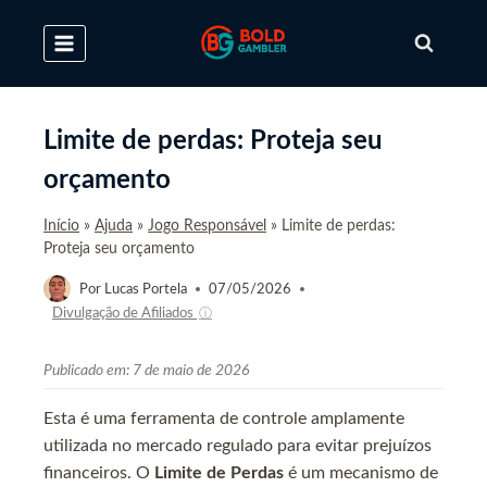
Pular
para
o
Conteúdo
Limite de perdas: Proteja seu
orçamento
Início
»
Ajuda
»
Jogo Responsável
»
Limite de perdas:
Proteja seu orçamento
Por
Lucas Portela
07/05/2026
Divulgação de Afiliados
ⓘ
Publicado em:
7 de maio de 2026
Esta é uma ferramenta de controle amplamente
utilizada no mercado regulado para evitar prejuízos
financeiros. O
Limite de Perdas
é um mecanismo de