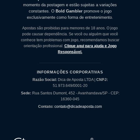
momento da postagem e estão sujeitas a variações
constantes. O
Bold Gambler
promove o jogo
exclusivamente como forma de entretenimento.
Apostas são proibidas para menores de 18 anos. O jogo
pode causar dependência. Se você ou alguém que você
conhece tem problemas com jogo, recomendamos buscar
orientação profissional.
Clique aqui para ajuda e Jogo
Responsável.
INFORMAÇÕES CORPORATIVAS
Razão Social:
Dica de Aposta LTDA |
CNPJ:
51.973.649/0001-20
Sede:
Rua Santos Dumont, 452 - Avanhandava/SP - CEP:
16360-045
Contato:
contato@dicadeaposta.com