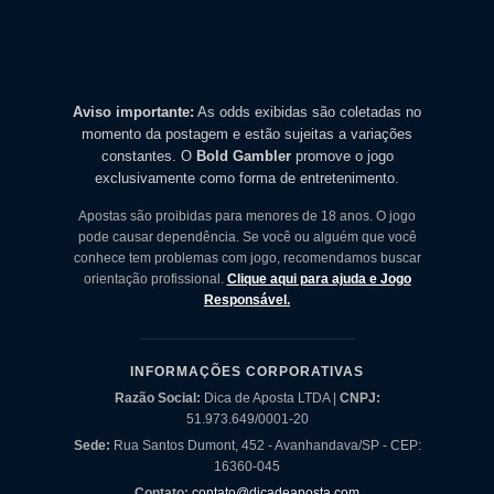
Aviso importante:
As odds exibidas são coletadas no
momento da postagem e estão sujeitas a variações
constantes. O
Bold Gambler
promove o jogo
exclusivamente como forma de entretenimento.
Apostas são proibidas para menores de 18 anos. O jogo
pode causar dependência. Se você ou alguém que você
conhece tem problemas com jogo, recomendamos buscar
orientação profissional.
Clique aqui para ajuda e Jogo
Responsável.
INFORMAÇÕES CORPORATIVAS
Razão Social:
Dica de Aposta LTDA |
CNPJ:
51.973.649/0001-20
Sede:
Rua Santos Dumont, 452 - Avanhandava/SP - CEP:
16360-045
Contato:
contato@dicadeaposta.com