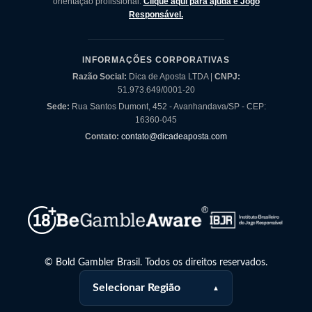
orientação profissional.
Clique aqui para ajuda e Jogo
Responsável.
INFORMAÇÕES CORPORATIVAS
Razão Social:
Dica de Aposta LTDA |
CNPJ:
51.973.649/0001-20
Sede:
Rua Santos Dumont, 452 - Avanhandava/SP - CEP:
16360-045
Contato:
contato@dicadeaposta.com
©
Bold Gambler Brasil. Todos os direitos reservados.
Selecionar Região
▲