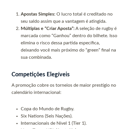
Apostas Simples:
O lucro total é creditado no
seu saldo assim que a vantagem é atingida.
Múltiplas e “Criar Aposta”:
A seleção de rugby é
marcada como “Ganhou” dentro do bilhete. Isso
elimina o risco dessa partida específica,
deixando você mais próximo do “green” final na
sua combinada.
Competições Elegíveis
A promoção cobre os torneios de maior prestígio no
calendário internacional:
Copa do Mundo de Rugby.
Six Nations (Seis Nações).
Internacionais de Nível 1 (Tier 1).