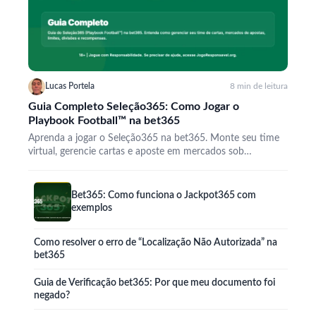
Lucas Portela
8 min de leitura
Guia Completo Seleção365: Como Jogar o
Playbook Football™ na bet365
Aprenda a jogar o Seleção365 na bet365. Monte seu time
virtual, gerencie cartas e aposte em mercados sob…
Bet365: Como funciona o Jackpot365 com
exemplos
Como resolver o erro de “Localização Não Autorizada” na
bet365
Guia de Verificação bet365: Por que meu documento foi
negado?