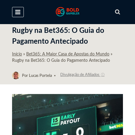
Pular
para
o
Conteúdo
Rugby na Bet365: O Guia do
Pagamento Antecipado
Início
»
Bet365: A Maior Casa de Apostas do Mundo
»
Rugby na Bet365: O Guia do Pagamento Antecipado
Divulgação de Afiliados
ⓘ
Por
Lucas Portela