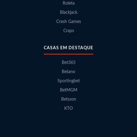
Roleta
Blackjack
Crash Games
Craps
CASAS EM DESTAQUE
Bet365
Betano
Sportingbet
BetMGM
Betsson
KTO