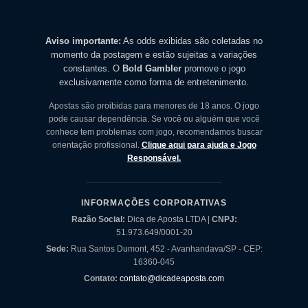
Aviso importante:
As odds exibidas são coletadas no
momento da postagem e estão sujeitas a variações
constantes. O
Bold Gambler
promove o jogo
exclusivamente como forma de entretenimento.
Apostas são proibidas para menores de 18 anos. O jogo
pode causar dependência. Se você ou alguém que você
conhece tem problemas com jogo, recomendamos buscar
orientação profissional.
Clique aqui para ajuda e Jogo
Responsável.
INFORMAÇÕES CORPORATIVAS
Razão Social:
Dica de Aposta LTDA |
CNPJ:
51.973.649/0001-20
Sede:
Rua Santos Dumont, 452 - Avanhandava/SP - CEP:
16360-045
Contato:
contato@dicadeaposta.com