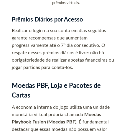
prêmios virtuais.
Prêmios Diários por Acesso
Realizar o login na sua conta em dias seguidos
garante recompensas que aumentam
progressivamente até o 7º dia consecutivo
. O
resgate desses prêmios diários é livre: não há
obrigatoriedade de realizar apostas financeiras ou
jogar partidas para coletá-los
.
Moedas PBF, Loja e Pacotes de
Cartas
A economia interna do jogo utiliza uma unidade
monetária virtual própria chamada
Moedas
Playbook Fusion (Moedas PBF)
. É fundamental
destacar que essas moedas não possuem valor