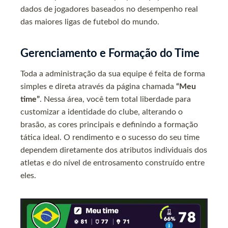
dados de jogadores baseados no desempenho real
das maiores ligas de futebol do mundo.
Gerenciamento e Formação do Time
Toda a administração da sua equipe é feita de forma
simples e direta através da página chamada
“Meu
time”
. Nessa área, você tem total liberdade para
customizar a identidade do clube, alterando o
brasão, as cores principais e definindo a formação
tática ideal
. O rendimento e o sucesso do seu time
dependem diretamente dos atributos individuais dos
atletas e do nível de entrosamento construído entre
eles
.