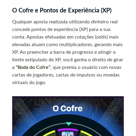
O Cofre e Pontos de Experiência (XP)
Qualquer aposta realizada utilizando dinheiro real
concede pontos de experiência (XP) para a sua
conta
. Apostas efetuadas em cotações (odds) mais
elevadas atuam como multiplicadores, gerando mais
XP
. Ao preencher a barra de progresso e atingir o
limite estipulado de XP, você ganha o direito de girar
a
“Roda do Cofre”
, que premia o usuário com novas
cartas de jogadores, cartas de impulsos ou moedas
virtuais do jogo
.