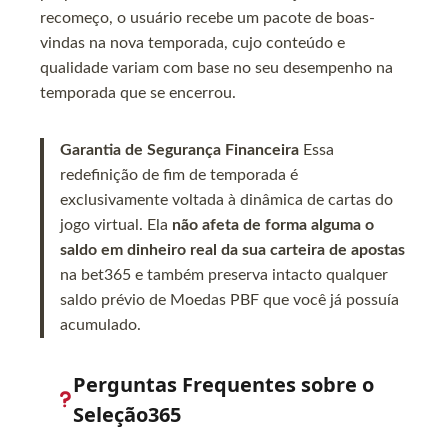
recomeço, o usuário recebe um pacote de boas-
vindas na nova temporada, cujo conteúdo e
qualidade variam com base no seu desempenho na
temporada que se encerrou
.
Garantia de Segurança Financeira
Essa
redefinição de fim de temporada é
exclusivamente voltada à dinâmica de cartas do
jogo virtual
. Ela
não afeta de forma alguma o
saldo em dinheiro real da sua carteira de apostas
na bet365 e também preserva intacto qualquer
saldo prévio de Moedas PBF que você já possuía
acumulado
.
Perguntas Frequentes sobre o
Seleção365