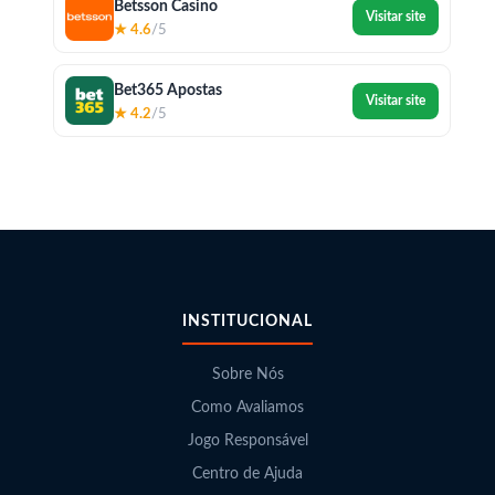
Betsson Casino
Visitar site
★ 4.6
/5
Bet365 Apostas
Visitar site
★ 4.2
/5
INSTITUCIONAL
Sobre Nós
Como Avaliamos
Jogo Responsável
Centro de Ajuda