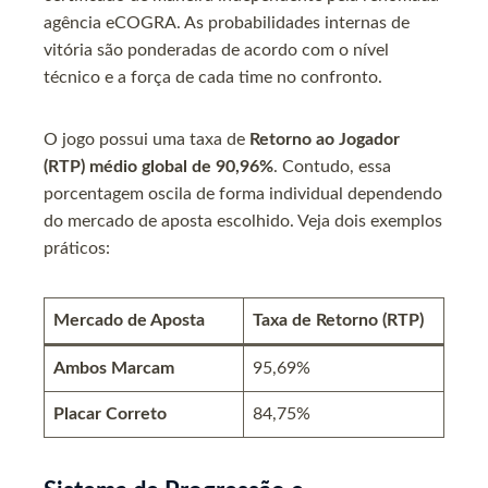
agência eCOGRA
. As probabilidades internas de
vitória são ponderadas de acordo com o nível
técnico e a força de cada time no confronto
.
O jogo possui uma taxa de
Retorno ao Jogador
(RTP) médio global de 90,96%
. Contudo, essa
porcentagem oscila de forma individual dependendo
do mercado de aposta escolhido
. Veja dois exemplos
práticos:
Mercado de Aposta
Taxa de Retorno (RTP)
Ambos Marcam
95,69%
Placar Correto
84,75%