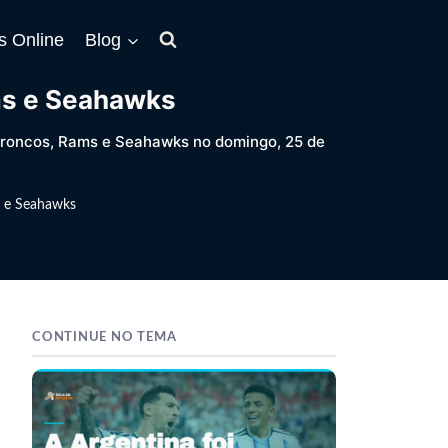
s Online
Blog
ams e Seahawks
, Broncos, Rams e Seahawks no domingo, 25 de
s e Seahawks
CONTINUE NO TEMA