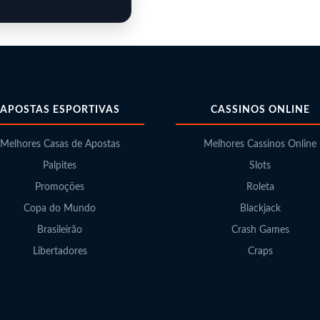
APOSTAS ESPORTIVAS
CASSINOS ONLINE
Melhores Casas de Apostas
Melhores Cassinos Online
Palpites
Slots
Promoções
Roleta
Copa do Mundo
Blackjack
Brasileirão
Crash Games
Libertadores
Craps