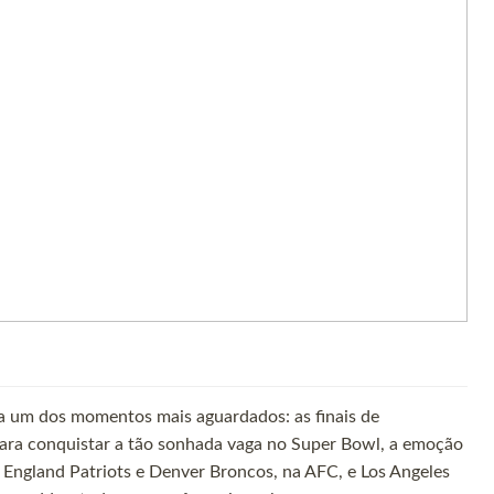
 a um dos momentos mais aguardados: as finais de
para conquistar a tão sonhada vaga no Super Bowl, a emoção
 England Patriots e Denver Broncos, na AFC, e Los Angeles