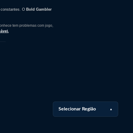
s constantes. O
Bold Gambler
conhece tem problemas com jogo,
ável.
Selecionar Região
▲