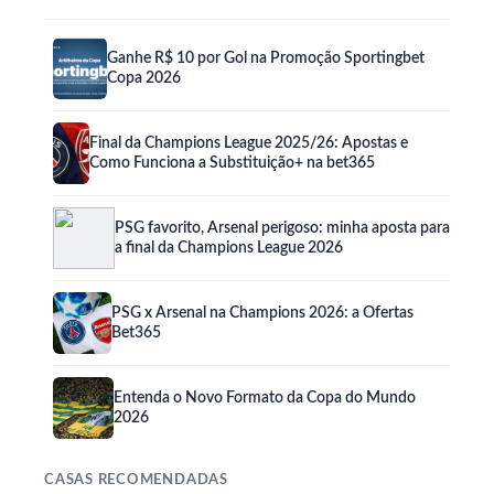
Ganhe R$ 10 por Gol na Promoção Sportingbet
Copa 2026
Final da Champions League 2025/26: Apostas e
Como Funciona a Substituição+ na bet365
PSG favorito, Arsenal perigoso: minha aposta para
a final da Champions League 2026
PSG x Arsenal na Champions 2026: a Ofertas
Bet365
Entenda o Novo Formato da Copa do Mundo
2026
CASAS RECOMENDADAS