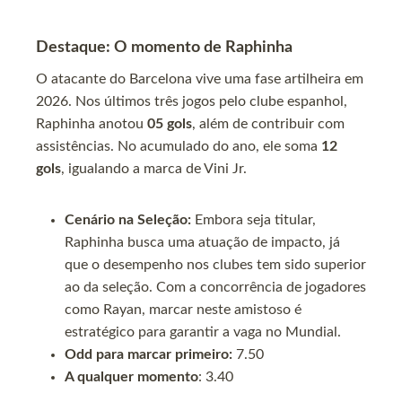
Destaque: O momento de Raphinha
O atacante do Barcelona vive uma fase artilheira em
2026. Nos últimos três jogos pelo clube espanhol,
Raphinha anotou
05 gols
, além de contribuir com
assistências. No acumulado do ano, ele soma
12
gols
, igualando a marca de Vini Jr.
Cenário na Seleção:
Embora seja titular,
Raphinha busca uma atuação de impacto, já
que o desempenho nos clubes tem sido superior
ao da seleção. Com a concorrência de jogadores
como Rayan, marcar neste amistoso é
estratégico para garantir a vaga no Mundial.
Odd para marcar primeiro:
7.50
A qualquer momento
: 3.40