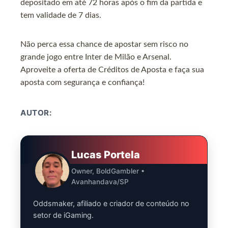
depositado em até 72 horas após o fim da partida e
tem validade de 7 dias.
Não perca essa chance de apostar sem risco no
grande jogo entre Inter de Milão e Arsenal.
Aproveite a oferta de Créditos de Aposta e faça sua
aposta com segurança e confiança!
AUTOR:
Lucas Portela
Owner, BoldGambler •
Avanhandava/SP
Oddsmaker, afiliado e criador de conteúdo no
setor de iGaming.