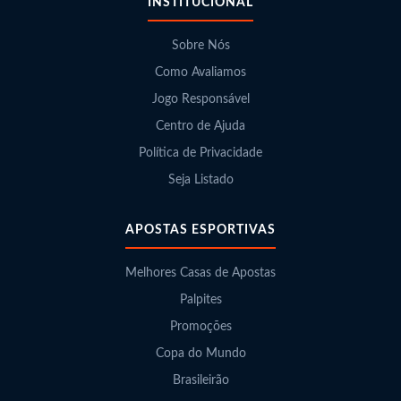
INSTITUCIONAL
Sobre Nós
Como Avaliamos
Jogo Responsável
Centro de Ajuda
Política de Privacidade
Seja Listado
APOSTAS ESPORTIVAS
Melhores Casas de Apostas
Palpites
Promoções
Copa do Mundo
Brasileirão