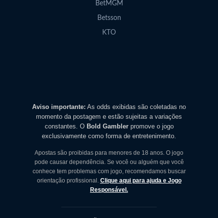
BetMGM
Betsson
KTO
Aviso importante:
As odds exibidas são coletadas no
momento da postagem e estão sujeitas a variações
constantes. O
Bold Gambler
promove o jogo
exclusivamente como forma de entretenimento.
Apostas são proibidas para menores de 18 anos. O jogo
pode causar dependência. Se você ou alguém que você
conhece tem problemas com jogo, recomendamos buscar
orientação profissional.
Clique aqui para ajuda e Jogo
Responsável.