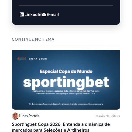
LinkedIn
E-mail
CONTINUE NO TEMA
Lucas Portela
3 min de leitura
Sportingbet Copa 2026: Entenda a dinâmica de
mercados para Seleções e Artilheiros