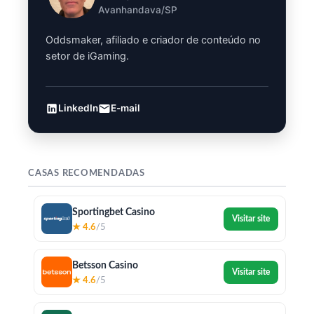
Avanhandava/SP
Oddsmaker, afiliado e criador de conteúdo no
setor de iGaming.
LinkedIn
E-mail
CASAS RECOMENDADAS
Sportingbet Casino
Visitar site
★ 4.6
/5
Betsson Casino
Visitar site
★ 4.6
/5