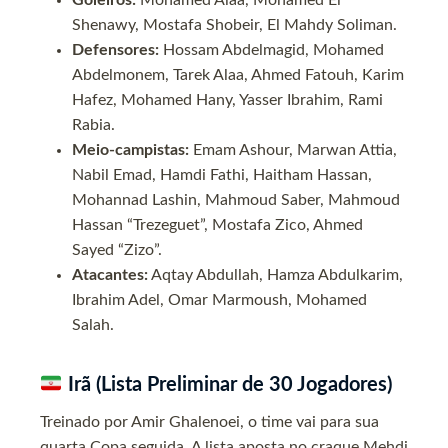
Shenawy, Mostafa Shobeir, El Mahdy Soliman.
Defensores:
Hossam Abdelmagid, Mohamed
Abdelmonem, Tarek Alaa, Ahmed Fatouh, Karim
Hafez, Mohamed Hany, Yasser Ibrahim, Rami
Rabia.
Meio-campistas:
Emam Ashour, Marwan Attia,
Nabil Emad, Hamdi Fathi, Haitham Hassan,
Mohannad Lashin, Mahmoud Saber, Mahmoud
Hassan “Trezeguet”, Mostafa Zico, Ahmed
Sayed “Zizo”.
Atacantes:
Aqtay Abdullah, Hamza Abdulkarim,
Ibrahim Adel, Omar Marmoush, Mohamed
Salah.
Irã (Lista Preliminar de 30 Jogadores)
Treinado por Amir Ghalenoei, o time vai para sua
quarta Copa seguida. A lista aposta no craque Mehdi