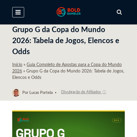
Pular
para
o
Conteúdo
Grupo G da Copa do Mundo
2026: Tabela de Jogos, Elencos e
Odds
Início
»
Guia Completo de Apostas para a Copa do Mundo
2026
»
Grupo G da Copa do Mundo 2026: Tabela de Jogos,
Elencos e Odds
Divulgação de Afiliados
ⓘ
Por
Lucas Portela