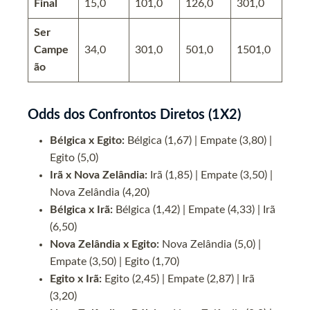
Final
15,0
101,0
126,0
301,0
Ser
Campe
34,0
301,0
501,0
1501,0
ão
Odds dos Confrontos Diretos (1X2)
Bélgica x Egito:
Bélgica (1,67) | Empate (3,80) |
Egito (5,0)
Irã x Nova Zelândia:
Irã (1,85) | Empate (3,50) |
Nova Zelândia (4,20)
Bélgica x Irã:
Bélgica (1,42) | Empate (4,33) | Irã
(6,50)
Nova Zelândia x Egito:
Nova Zelândia (5,0) |
Empate (3,50) | Egito (1,70)
Egito x Irã:
Egito (2,45) | Empate (2,87) | Irã
(3,20)