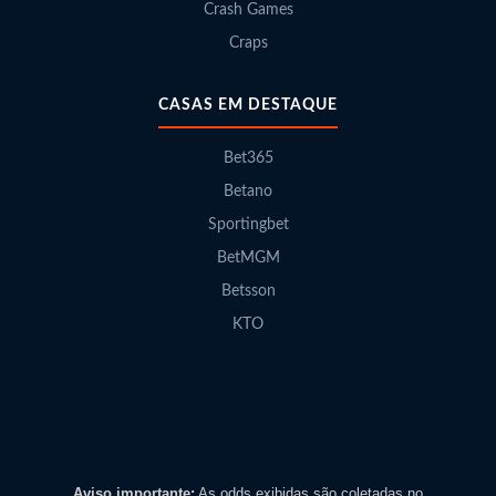
Crash Games
Craps
CASAS EM DESTAQUE
Bet365
Betano
Sportingbet
BetMGM
Betsson
KTO
Aviso importante:
As odds exibidas são coletadas no