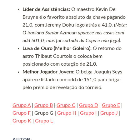
Líder de Assistências:
O maestro Kevin De
Bruyne é o favorito absoluto da chave pagando
21,0, com Jeremy Doku logo atrás a 41,0.
(Nota:
O iraniano Sardar Azmoun aparece nas casas com
odd 501,0, mas foi cortado da Copa e não joga).
Luva de Ouro (Melhor Goleiro):
O retorno do
astro Thibaut Courtois o coloca bem
posicionado com cotação de 21,0.
Melhor Jogador Jovem:
O belga Joaquin Seys
aparece listado com odd de 151,0 para brigar
pelo prêmio de revelação do torneio.
Grupo A
|
Grupo B
|
Grupo C
|
Grupo D
|
Grupo E
|
Grupo F
| Grupo G |
Grupo H
|
Grupo I
|
Grupo J
|
Grupo K
|
Grupo L
AUTOR: