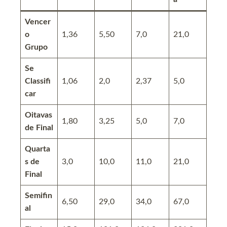
Vencer
o
1,36
5,50
7,0
21,0
Grupo
Se
Classifi
1,06
2,0
2,37
5,0
car
Oitavas
1,80
3,25
5,0
7,0
de Final
Quarta
s de
3,0
10,0
11,0
21,0
Final
Semifin
6,50
29,0
34,0
67,0
al