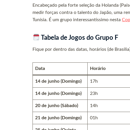
Encabeçado pela forte seleção da Holanda (Paíse
medir forças contra o talento do Japão, uma re
Tunísia. É um grupo interessantíssimo nesta
Cop
Tabela de Jogos do Grupo F
Fique por dentro das datas, horários (de Brasíli
Data
Horário
14 de junho (Domingo)
17h
14 de junho (Domingo)
23h
20 de junho (Sábado)
14h
21 de junho (Domingo)
01h
25 de junho (Quinta-