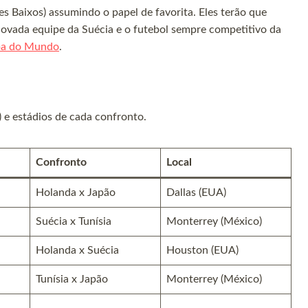
s Baixos) assumindo o papel de favorita. Eles terão que
novada equipe da Suécia e o futebol sempre competitivo da
a do Mundo
.
a) e estádios de cada confronto.
Confronto
Local
Holanda x Japão
Dallas (EUA)
Suécia x Tunísia
Monterrey (México)
Holanda x Suécia
Houston (EUA)
Tunísia x Japão
Monterrey (México)