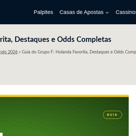
Palpites
Casas de Apostas
Cassino
rita, Destaques e Odds Completas
undo 2026
»
Guia do Grupo F: Holanda Favorita, Destaques e Odds Comp