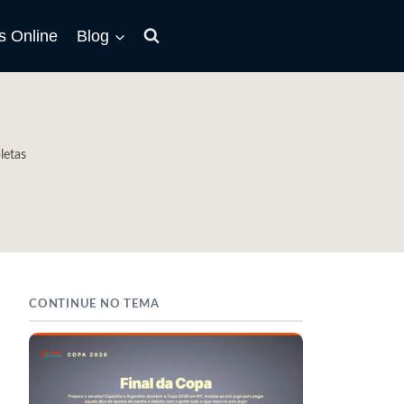
s Online
Blog
letas
CONTINUE NO TEMA