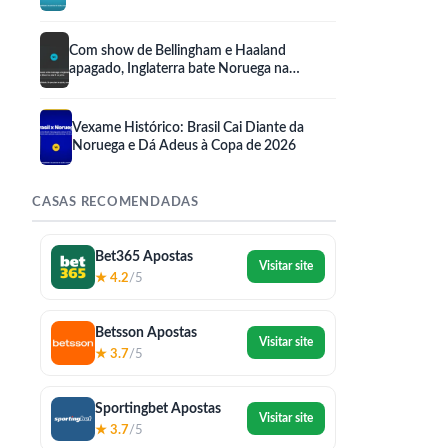
sobre a Suíça
Com show de Bellingham e Haaland
apagado, Inglaterra bate Noruega na
prorrogação
Vexame Histórico: Brasil Cai Diante da
Noruega e Dá Adeus à Copa de 2026
CASAS RECOMENDADAS
Bet365 Apostas
Visitar site
★ 4.2
/5
Betsson Apostas
Visitar site
★ 3.7
/5
Sportingbet Apostas
Visitar site
★ 3.7
/5