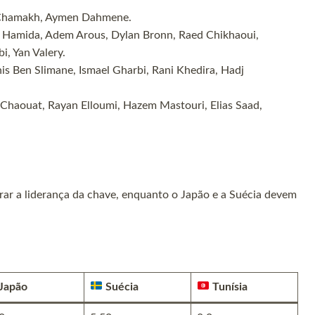
 Chamakh, Aymen Dahmene.
Hamida, Adem Arous, Dylan Bronn, Raed Chikhaoui,
i, Yan Valery.
 Ben Slimane, Ismael Gharbi, Rani Khedira, Hadj
as Chaouat, Rayan Elloumi, Hazem Mastouri, Elias Saad,
urar a liderança da chave, enquanto o Japão e a Suécia devem
Japão
Suécia
Tunísia