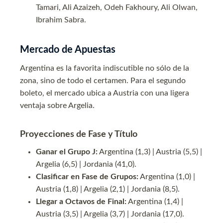
Tamari, Ali Azaizeh, Odeh Fakhoury, Ali Olwan,
Ibrahim Sabra.
Mercado de Apuestas
Argentina es la favorita indiscutible no sólo de la
zona, sino de todo el certamen. Para el segundo
boleto, el mercado ubica a Austria con una ligera
ventaja sobre Argelia.
Proyecciones de Fase y Título
Ganar el Grupo J:
Argentina (1,3) | Austria (5,5) |
Argelia (6,5) | Jordania (41,0).
Clasificar en Fase de Grupos:
Argentina (1,0) |
Austria (1,8) | Argelia (2,1) | Jordania (8,5).
Llegar a Octavos de Final:
Argentina (1,4) |
Austria (3,5) | Argelia (3,7) | Jordania (17,0).