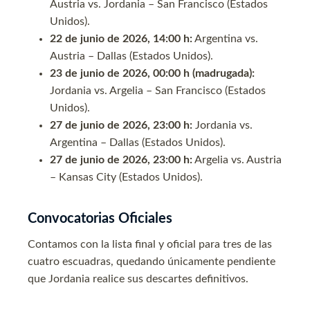
Austria vs. Jordania – San Francisco (Estados
Unidos).
22 de junio de 2026, 14:00 h:
Argentina vs.
Austria – Dallas (Estados Unidos).
23 de junio de 2026, 00:00 h (madrugada):
Jordania vs. Argelia – San Francisco (Estados
Unidos).
27 de junio de 2026, 23:00 h:
Jordania vs.
Argentina – Dallas (Estados Unidos).
27 de junio de 2026, 23:00 h:
Argelia vs. Austria
– Kansas City (Estados Unidos).
Convocatorias Oficiales
Contamos con la lista final y oficial para tres de las
cuatro escuadras, quedando únicamente pendiente
que Jordania realice sus descartes definitivos.