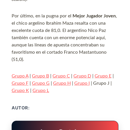
Por último, en la pugna por el
Mejor Jugador Joven
,
el chico argelino Ibrahim Maza resalta con una
excelente cuota de 81,0. El argentino Nico Paz
también cuenta con un enorme potencial aquí,
aunque las líneas de apuesta concentraban su
favoritismo en el cortado Franco Mastantuono
(51,0).
Grupo A
|
Grupo B
|
Grupo C
|
Grupo D
|
Grupo E
|
Grupo F
|
Grupo G
|
Grupo H
|
Grupo I
| Grupo J |
Grupo K
|
Grupo L
AUTOR: