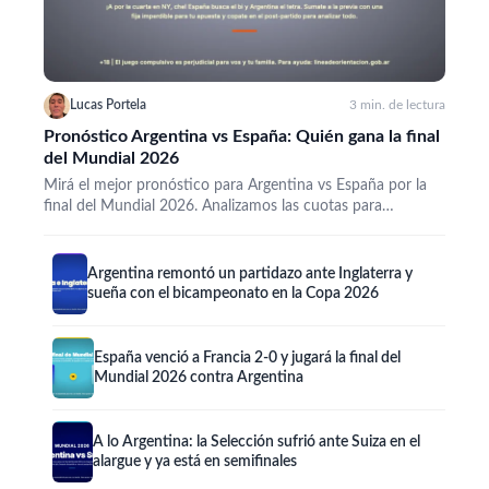
Lucas Portela
3 min. de lectura
Pronóstico Argentina vs España: Quién gana la final
del Mundial 2026
Mirá el mejor pronóstico para Argentina vs España por la
final del Mundial 2026. Analizamos las cuotas para…
Argentina remontó un partidazo ante Inglaterra y
sueña con el bicampeonato en la Copa 2026
España venció a Francia 2-0 y jugará la final del
Mundial 2026 contra Argentina
A lo Argentina: la Selección sufrió ante Suiza en el
alargue y ya está en semifinales