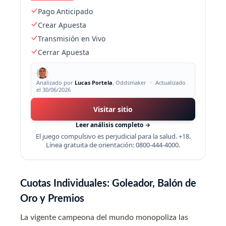
Pago Anticipado
Crear Apuesta
Transmisión en Vivo
Cerrar Apuesta
Analizado por
Lucas Portela
, Oddsmaker
•
Actualizado
el 30/06/2026
Visitar sitio
Leer análisis completo →
El juego compulsivo es perjudicial para la salud. +18.
Línea gratuita de orientación: 0800-444-4000.
Cuotas Individuales: Goleador, Balón de
Oro y Premios
La vigente campeona del mundo monopoliza las