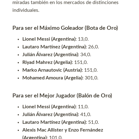
miradas también en los mercados de distinciones
individuales.
Para ser el Máximo Goleador (Bota de Oro)
Lionel Messi (Argentina):
13,0.
Lautaro Martínez (Argentina):
26,0.
Julián Álvarez (Argentina):
34,0.
Riyad Mahrez (Argelia):
151,0.
Marko Arnautovic (Austria):
151,0.
Mohamed Amoura (Argelia):
301,0.
Para ser el Mejor Jugador (Balón de Oro)
Lionel Messi (Argentina):
11,0.
Julián Álvarez (Argentina):
41,0.
Lautaro Martínez (Argentina):
51,0.
Alexis Mac Allister y Enzo Fernández
(Argentina):
101,0.