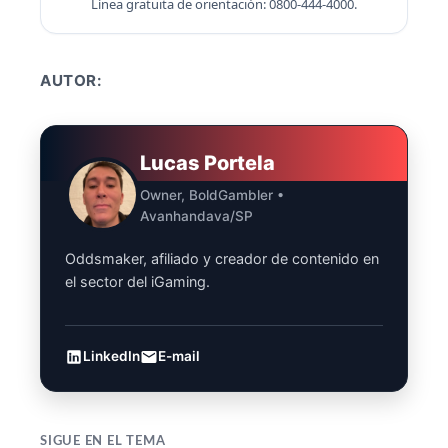
Línea gratuita de orientación: 0800-444-4000.
AUTOR:
Lucas Portela
Owner, BoldGambler •
Avanhandava/SP
Oddsmaker, afiliado y creador de contenido en
el sector del iGaming.
LinkedIn
E-mail
SIGUE EN EL TEMA