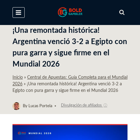
Skip
to
content
¡Una remontada histórica!
Argentina venció 3-2 a Egipto con
pura garra y sigue firme en el
Mundial 2026
Início
»
Central de Apuestas: Guía Completa para el Mundial
2026
»
¡Una remontada histórica! Argentina venció 3-2 a
Egipto con pura garra y sigue firme en el Mundial 2026
Divulgación de afiliados
ⓘ
By
Lucas Portela