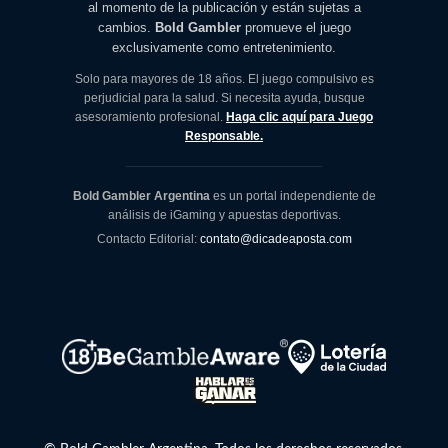
al momento de la publicación y están sujetas a
cambios.
Bold Gambler
promueve el juego
exclusivamente como entretenimiento.
Solo para mayores de 18 años. El juego compulsivo es
perjudicial para la salud. Si necesita ayuda, busque
asesoramiento profesional.
Haga clic aquí para Juego
Responsable.
Bold Gambler Argentina
es un portal independiente de
análisis de iGaming y apuestas deportivas.
Contacto Editorial:
contato@dicadeaposta.com