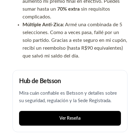
aumentó mi premio final en efectivo. Puedes
sumar hasta un
70% extra
sin requisitos
complicados.
Múltiple Anti-Zica:
Armé una combinada de 5
selecciones. Como a veces pasa, fallé por un
solo partido. Gracias a este seguro en mi cupón,
recibí un reembolso (hasta R$90 equivalentes)
que salvó mi saldo del día.
Hub de Betsson
Mira cuán confiable es Betsson y detalles sobre
su seguridad, regulación y la Sede Registrada.
Ver Reseña