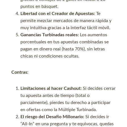
puntos en básquet.
Libertad con el Creador de Apuestas:
Te
permite mezclar mercados de manera rápida y
muy intuitiva gracias a la interfaz táctil móvil.
Ganancias Turbinadas reales:
Los aumentos
porcentuales en tus apuestas combinadas se
pagan en dinero real (hasta 70%), sin letras
chicas ni condiciones ocultas.
Contras:
Limitaciones al hacer Cashout:
Si decides cerrar
tu apuesta antes de tiempo (total o
parcialmente), pierdes tu derecho a participar
en ofertas como la Múltiple Turbinada.
El riesgo del Desafío Millonario:
Si decides ir
“All-In” en una pregunta y te equivocas, quedas