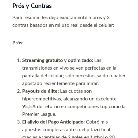
Prós y Contras
Para resumir, les dejo exactamente 5 pros y 3
contras basados en mi uso real desde el celular:
Prós:
Streaming gratuito y optimizado:
Las
transmisiones en vivo se ven perfectas en la
pantalla del celular; solo necesitas saldo o haber
apostado recientemente para mirar.
Payouts de élite:
Las cuotas son
hipercompetitivas, alcanzando un excelente
95,5% de retorno en competiciones top como la
Premier League.
El alivio del Pago Anticipado:
Cobré mis
apuestas completas antes del pitazo final
gracias a ventajas de 2 goles en fútbol o 20