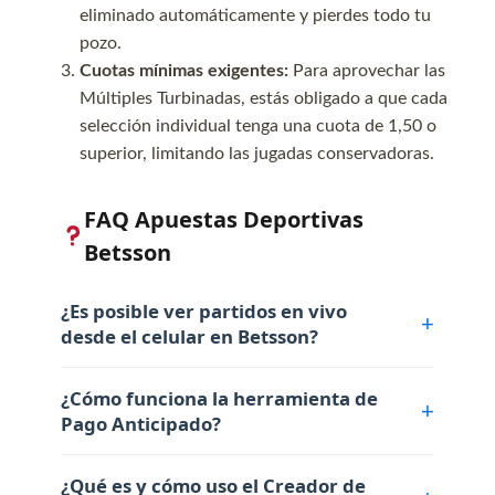
eliminado automáticamente y pierdes todo tu
pozo.
Cuotas mínimas exigentes:
Para aprovechar las
Múltiples Turbinadas, estás obligado a que cada
selección individual tenga una cuota de 1,50 o
superior, limitando las jugadas conservadoras.
FAQ Apuestas Deportivas
Betsson
¿Es posible ver partidos en vivo
desde el celular en Betsson?
¿Cómo funciona la herramienta de
Pago Anticipado?
¿Qué es y cómo uso el Creador de