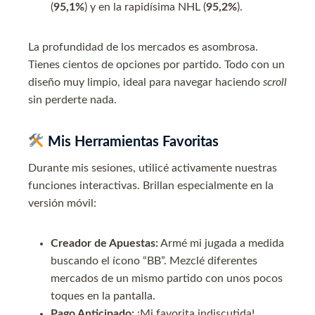
(
95,1%
) y en la rapidísima NHL (
95,2%
).
La profundidad de los mercados es asombrosa.
Tienes cientos de opciones por partido. Todo con un
diseño muy limpio, ideal para navegar haciendo
scroll
sin perderte nada.
Mis Herramientas Favoritas
Durante mis sesiones, utilicé activamente nuestras
funciones interactivas. Brillan especialmente en la
versión móvil:
Creador de Apuestas:
Armé mi jugada a medida
buscando el ícono “BB”. Mezclé diferentes
mercados de un mismo partido con unos pocos
toques en la pantalla.
Pago Anticipado:
¡Mi favorita indiscutida!