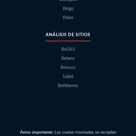
Bingo
Póker
ANÁLISIS DE SITIOS
Bet365
Betano
Betsson
1xBet
BetWarrior
Aviso importante:
Las cuotas mostradas se recopilan