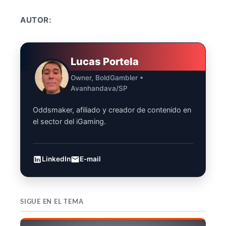
AUTOR:
Lucas Portela
Owner, BoldGambler •
Avanhandava/SP
Oddsmaker, afiliado y creador de contenido en
el sector del iGaming.
LinkedIn
E-mail
SIGUE EN EL TEMA