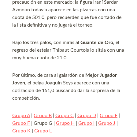
precaución en este mercado: la figura iraní Sardar
Azmoun todavía aparece en las pizarras con una
cuota de 501,0, pero recuerden que fue cortado de
la lista definitiva y no jugará el torneo.
Bajo los tres palos, con miras al
Guante de Oro
, el
regreso del estelar Thibaut Courtois lo sitúa con una
muy buena cuota de 21,0.
Por último, de cara al galardón de
Mejor Jugador
Joven
, el belga Joaquin Seys aparece con una
cotización de 151,0 buscando dar la sorpresa de la
competición.
Grupo A
|
Grupo B
|
Grupo C
|
Grupo D
|
Grupo E
|
Grupo F
| Grupo G |
Grupo H
|
Grupo I
|
Grupo J
|
Grupo K
|
Grupo L