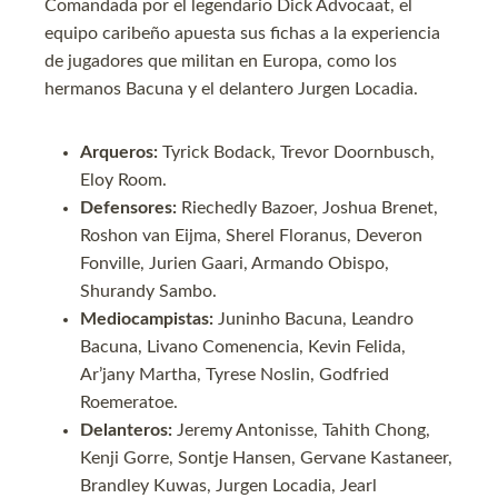
Comandada por el legendario Dick Advocaat, el
equipo caribeño apuesta sus fichas a la experiencia
de jugadores que militan en Europa, como los
hermanos Bacuna y el delantero Jurgen Locadia.
Arqueros:
Tyrick Bodack, Trevor Doornbusch,
Eloy Room.
Defensores:
Riechedly Bazoer, Joshua Brenet,
Roshon van Eijma, Sherel Floranus, Deveron
Fonville, Jurien Gaari, Armando Obispo,
Shurandy Sambo.
Mediocampistas:
Juninho Bacuna, Leandro
Bacuna, Livano Comenencia, Kevin Felida,
Ar’jany Martha, Tyrese Noslin, Godfried
Roemeratoe.
Delanteros:
Jeremy Antonisse, Tahith Chong,
Kenji Gorre, Sontje Hansen, Gervane Kastaneer,
Brandley Kuwas, Jurgen Locadia, Jearl