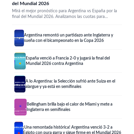
del Mundial 2026
Mirá el mejor pronóstico para Argentina vs España por la
final del Mundial 2026. Analizamos las cuotas para…
Argentina remontó un partidazo ante Inglaterra y
sueña con el bicampeonato en la Copa 2026
España venció a Francia 2-0 y jugará la final del
Mundial 2026 contra Argentina
A lo Argentina: la Selección sufrió ante Suiza en el
alargue y ya está en semifinales
Bellingham brilla bajo el calor de Miami y mete a
Inglaterra en semifinales
¡Una remontada histórica! Argentina venció 3-2 a
Egipto con pura garra y sigue firme en el Mundial 2026