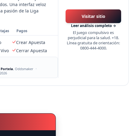
ados. Una interfaz veloz
a pasión de la Liga
Visitar sitio
Leer análisis completo →
tajas
Pagos
El juego compulsivo es
perjudicial para la salud. +18.
o
Crear Apuesta
Línea gratuita de orientación:
0800-444-4000.
 Vivo
Cerrar Apuesta
 Portela
, Oddsmaker
•
/2026