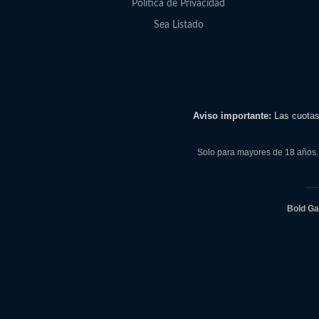
Política de Privacidad
Sea Listado
Aviso importante:
Las cuotas
Solo para mayores de 18 años. 
Bold Ga