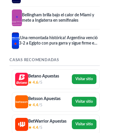
Bellingham brilla bajo el calor de Miami y
mete a Inglaterra en semifinales
¡Una remontada histórica! Argentina venció
3-2 a Egipto con pura garra y sigue firme en
el Mundial 2026
CASAS RECOMENDADAS
Betano Apuestas
Visitar sitio
★ 4.6
/5
Betsson Apuestas
Visitar sitio
★ 4.4
/5
BetWarrior Apuestas
Visitar sitio
★ 4.4
/5