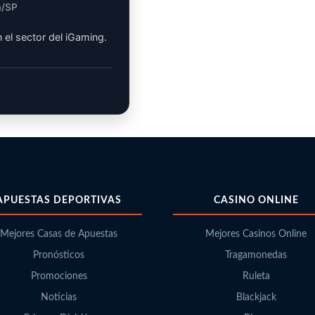
a/SP
 el sector del iGaming.
APUESTAS DEPORTIVAS
CASINO ONLINE
Mejores Casas de Apuestas
Mejores Casinos Online
Pronósticos
Tragamonedas
Promociones
Ruleta
Noticias
Blackjack