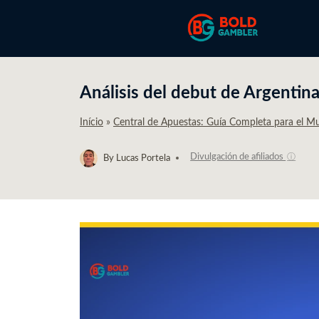
Skip
to
content
Análisis del debut de Argentina
Início
»
Central de Apuestas: Guía Completa para el M
Divulgación de afiliados
ⓘ
By
Lucas Portela