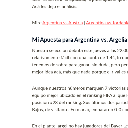
Acá les dejo el análisis.
Mire
Argentina vs Austria
|
Argentina vs Jordani
Mi Apuesta para Argentina vs. Argelia
Nuestra selección debuta este jueves a las 22:0
relativamente fácil con una cuota de 1.44, lo q
tenemos de sobra para ganar, sin duda, pero pen
mejor idea acá, más que nada porque el rival es
Aunque nuestros números marquen 7 victorias al
equipo mejor ubicado en el ranking FIFA al que 
posición #28 del ranking. Sus últimos dos partid
Bajos, de visitante. En marzo, empataron 0-0 c
En el plantel argelino hay jugadores del Bayer 