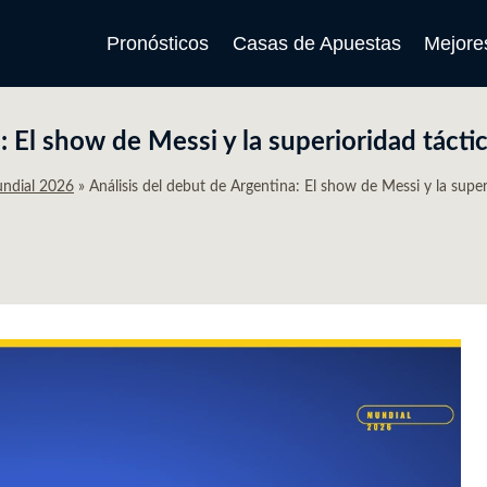
Pronósticos
Casas de Apuestas
Mejore
: El show de Messi y la superioridad táctic
undial 2026
»
Análisis del debut de Argentina: El show de Messi y la super