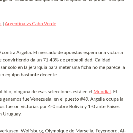
a
|
Argentina vs Cabo Verde
0 contra Argelia. El mercado de apuestas espera una victoria
ue convirtiendo da un 71.43% de probabilidad. Calidad
sar solo en la jerarquía para meter una ficha no me parece la
 un equipo bastante decente.
 hilo, ninguna de esas selecciones está en el
Mundial
. El
le ganamos fue Venezuela, en el puesto #49. Argelia ocupa la
os fueron victorias por 4-0 sobre Bolivia y 1-0 ante Países
on Uruguay.
Leverkusen, Wolfsburg, Olympique de Marsella, Feyenoord, Al-