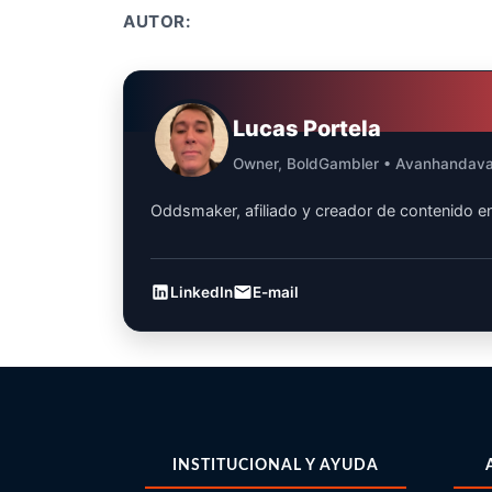
AUTOR:
Lucas Portela
Owner, BoldGambler • Avanhandav
Oddsmaker, afiliado y creador de contenido en
LinkedIn
E-mail
INSTITUCIONAL Y AYUDA