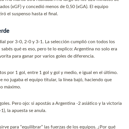
rados (xGF) y concedió menos de 0,50 (xGA). El equipo
iró el suspenso hasta el final.
erde
al por 3-0, 2-0 y 3-1. La selección cumplió con todos los
i sabés qué es eso, pero te lo explico: Argentina no solo era
vorita para ganar por varios goles de diferencia.
os por 1 gol, entre 1 gol y gol y medio, e igual en el último.
no jugaba el equipo titular, la línea bajó, haciendo que
mo máximo.
les. Pero ojo: si apostás a Argentina -2 asiático y la victoria
1), la apuesta se anula.
sirve para “equilibrar” las fuerzas de los equipos. ¿Por qué