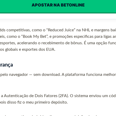
APOSTAR NA BETONLINE
ds competitivas, como o “Reduced Juice” na NHL e margens baix
eis, como o “Book My Bet”, e promoções específicas para ligas 
 esportes, acelerando o recebimento de bônus. É uma opção fun
os globais e esportes dos EUA.
rança
to pelo navegador — sem download. A plataforma funciona melho
ei a Autenticação de Dois Fatores (2FA). O sistema enviou um có
pois disso fiz o meu primeiro depósito.