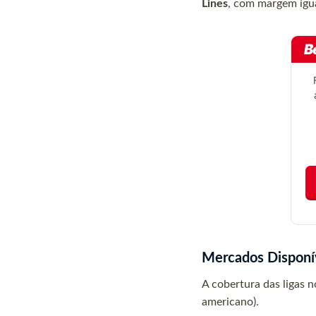
Lines
, com margem igua
B
Mercados Disponí
A cobertura das ligas
americano).