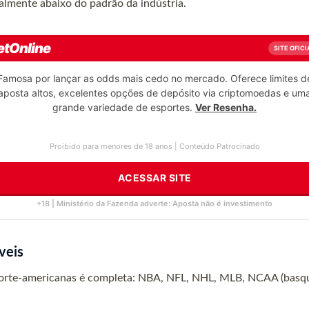
lmente abaixo do padrão da indústria.
etOnline
SITE OFICI
Famosa por lançar as odds mais cedo no mercado. Oferece limites d
aposta altos, excelentes opções de depósito via criptomoedas e um
grande variedade de esportes.
Ver Resenha.
Proibido para menores de 18 anos | Conteúdo Patrocinado
ACESSAR SITE
+18 | Ministério da Fazenda adverte: Aposta não é investimento
veis
 norte-americanas é completa: NBA, NFL, NHL, MLB, NCAA (basqu