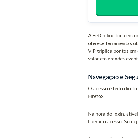
A BetOnline foca em od
oferece ferramentas út
VIP triplica pontos em
valor em grandes event
Navegação e Segu
O acesso é feito dire
Firefox.
Na hora do login, ativ
liberar o acesso. Só de