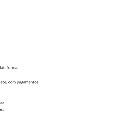
plataforma.
hete, com pagamentos
ara
as.