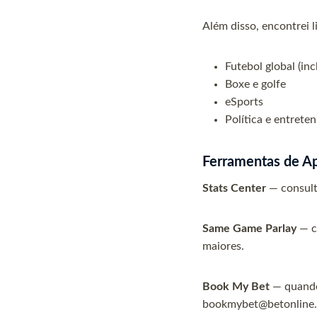
Além disso, encontrei l
Futebol global (in
Boxe e golfe
eSports
Política e entrete
Ferramentas de A
Stats Center
— consulte
Same Game Parlay
— c
maiores.
Book My Bet
— quando 
bookmybet@betonline.ag