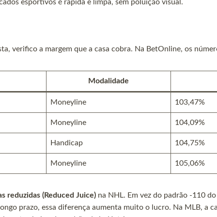
ados esportivos é rápida e limpa, sem poluição visual.
ta, verifico a margem que a casa cobra. Na BetOnline, os núme
Modalidade
Moneyline
103,47%
Moneyline
104,09%
Handicap
104,75%
Moneyline
105,06%
as reduzidas (Reduced Juice)
na NHL. Em vez do padrão -110 do
 longo prazo, essa diferença aumenta muito o lucro. Na MLB, a c