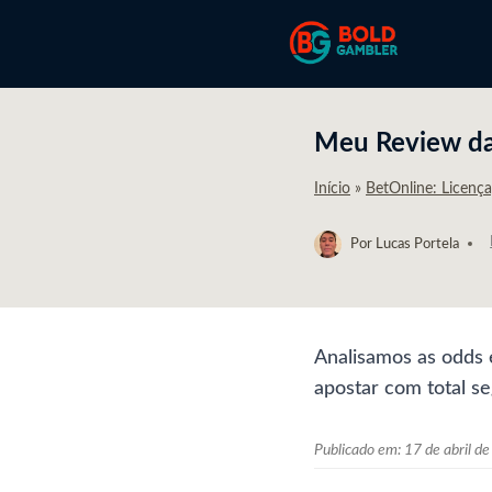
Pular
para
o
Conteúdo
Meu Review da
Início
»
BetOnline: Licença
Por
Lucas Portela
Analisamos as odds 
apostar com total s
Publicado em:
17 de abril d