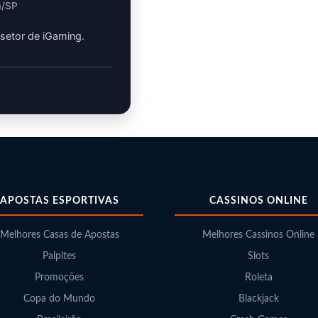
a/SP
 setor de iGaming.
APOSTAS ESPORTIVAS
CASSINOS ONLINE
Melhores Casas de Apostas
Melhores Cassinos Online
Palpites
Slots
Promoções
Roleta
Copa do Mundo
Blackjack