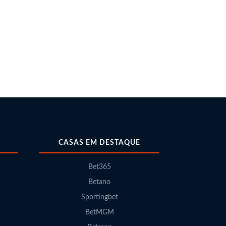
CASAS EM DESTAQUE
Bet365
Betano
Sportingbet
BetMGM