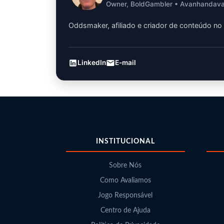
Owner, BoldGambler • Avanhandav
Oddsmaker, afiliado e criador de conteúdo no
LinkedIn
E-mail
INSTITUCIONAL
Sobre Nós
Como Avaliamos
Jogo Responsável
Centro de Ajuda