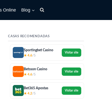
s Online
Blog
CASAS RECOMENDADAS
Sportingbet Casino
Visitar site
★ 4.6
/5
Betsson Casino
Visitar site
★ 4.6
/5
Bet365 Apostas
Visitar site
★ 4.2
/5