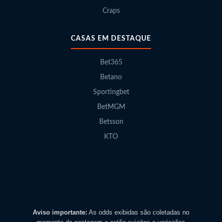
Craps
CASAS EM DESTAQUE
Bet365
Betano
Sportingbet
BetMGM
Betsson
KTO
Aviso importante:
As odds exibidas são coletadas no