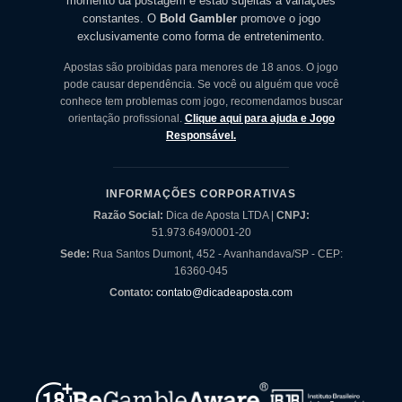
momento da postagem e estão sujeitas a variações
constantes. O
Bold Gambler
promove o jogo
exclusivamente como forma de entretenimento.
Apostas são proibidas para menores de 18 anos. O jogo
pode causar dependência. Se você ou alguém que você
conhece tem problemas com jogo, recomendamos buscar
orientação profissional.
Clique aqui para ajuda e Jogo
Responsável.
INFORMAÇÕES CORPORATIVAS
Razão Social:
Dica de Aposta LTDA |
CNPJ:
51.973.649/0001-20
Sede:
Rua Santos Dumont, 452 - Avanhandava/SP - CEP:
16360-045
Contato:
contato@dicadeaposta.com