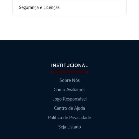
Segurança e Licenças
INSTITUCIONAL
Sobre Nós
Como Avaliamos
Jogo Responsável
Centro de Ajuda
Política de Privacidade
Seja Listado