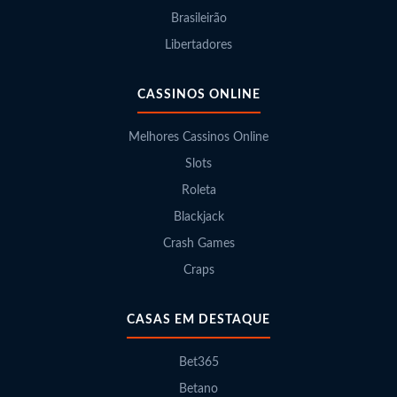
Brasileirão
Libertadores
CASSINOS ONLINE
Melhores Cassinos Online
Slots
Roleta
Blackjack
Crash Games
Craps
CASAS EM DESTAQUE
Bet365
Betano