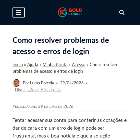
Pular
para
o
Conteúdo
Como resolver problemas de
acesso e erros de login
Início
»
Ajuda
»
Minha Conta
»
Acesso
»
Como resolver
problemas de acesso e erros de login
Por
Lucas Portela
29/04/2026
Divulgação de Afiliados
ⓘ
Publicado em:
29 de abril de 2026
Tentar acessar sua conta para conferir as cotações e
dar de cara com um erro de login pode ser
frustrante, mas a boa notícia é que a solução