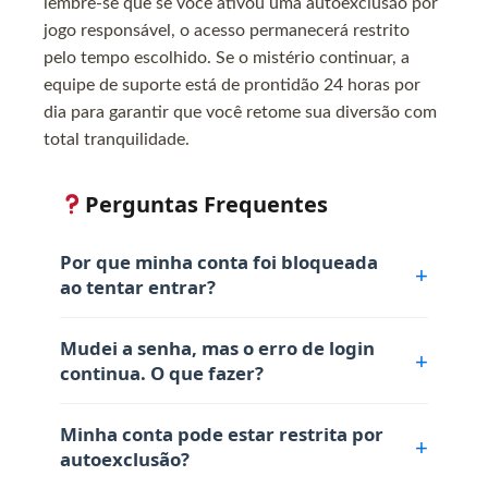
lembre-se que se você ativou uma autoexclusão por
jogo responsável, o acesso permanecerá restrito
pelo tempo escolhido. Se o mistério continuar, a
equipe de suporte está de prontidão 24 horas por
dia para garantir que você retome sua diversão com
total tranquilidade.
Perguntas Frequentes
Por que minha conta foi bloqueada
ao tentar entrar?
Mudei a senha, mas o erro de login
continua. O que fazer?
Minha conta pode estar restrita por
autoexclusão?