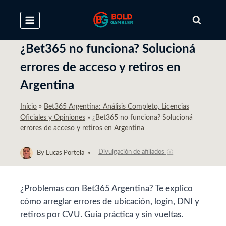
Skip
to
content
¿Bet365 no funciona? Solucioná
errores de acceso y retiros en
Argentina
Início
»
Bet365 Argentina: Análisis Completo, Licencias
Oficiales y Opiniones
»
¿Bet365 no funciona? Solucioná
errores de acceso y retiros en Argentina
Divulgación de afiliados
ⓘ
By
Lucas Portela
¿Problemas con Bet365 Argentina? Te explico
cómo arreglar errores de ubicación, login, DNI y
retiros por CVU. Guía práctica y sin vueltas.