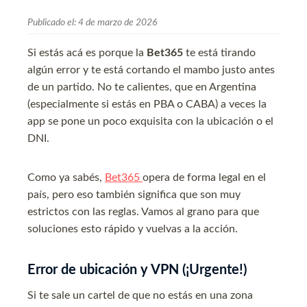
Publicado el:
4 de marzo de 2026
Si estás acá es porque la
Bet365
te está tirando
algún error y te está cortando el mambo justo antes
de un partido. No te calientes, que en Argentina
(especialmente si estás en PBA o CABA) a veces la
app se pone un poco exquisita con la ubicación o el
DNI.
Como ya sabés,
Bet365
opera de forma legal en el
país, pero eso también significa que son muy
estrictos con las reglas. Vamos al grano para que
soluciones esto rápido y vuelvas a la acción.
Error de ubicación y VPN (¡Urgente!)
Si te sale un cartel de que no estás en una zona