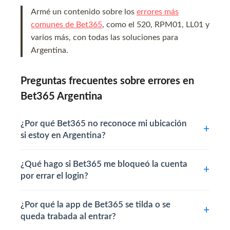
Armé un contenido sobre los
errores más
comunes de Bet365
, como el 520, RPM01, LL01 y
varios más, con todas las soluciones para
Argentina.
Preguntas frecuentes sobre errores en
Bet365 Argentina
¿Por qué Bet365 no reconoce mi ubicación
si estoy en Argentina?
¿Qué hago si Bet365 me bloqueó la cuenta
por errar el login?
¿Por qué la app de Bet365 se tilda o se
queda trabada al entrar?