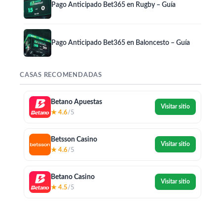
Pago Anticipado Bet365 en Rugby – Guía
Pago Anticipado Bet365 en Baloncesto – Guía
CASAS RECOMENDADAS
Betano Apuestas
Visitar sitio
★ 4.6
/5
Betsson Casino
Visitar sitio
★ 4.6
/5
Betano Casino
Visitar sitio
★ 4.5
/5