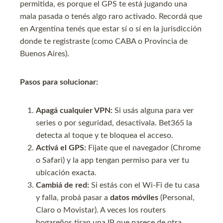
permitida, es porque el GPS te está jugando una
mala pasada o tenés algo raro activado. Recordá que
en Argentina tenés que estar sí o sí en la jurisdicción
donde te registraste (como CABA o Provincia de
Buenos Aires).
Pasos para solucionar:
Apagá cualquier VPN:
Si usás alguna para ver
series o por seguridad, desactivala. Bet365 la
detecta al toque y te bloquea el acceso.
Activá el GPS:
Fijate que el navegador (Chrome
o Safari) y la app tengan permiso para ver tu
ubicación exacta.
Cambiá de red:
Si estás con el Wi-Fi de tu casa
y falla, probá pasar a
datos móviles
(Personal,
Claro o Movistar). A veces los routers
hogareños tiran una IP que parece de otra