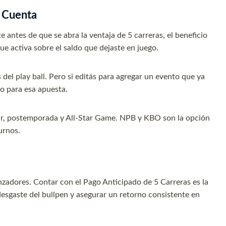
n Cuenta
 antes de que se abra la ventaja de 5 carreras, el beneficio
gue activa sobre el saldo que dejaste en juego.
del play ball. Pero si editás para agregar un evento que ya
do para esa apuesta.
r, postemporada y All-Star Game. NPB y KBO son la opción
urnos.
anzadores. Contar con el Pago Anticipado de 5 Carreras es la
desgaste del bullpen y asegurar un retorno consistente en