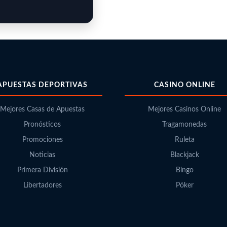
APUESTAS DEPORTIVAS
CASINO ONLINE
Mejores Casas de Apuestas
Mejores Casinos Online
Pronósticos
Tragamonedas
Promociones
Ruleta
Noticias
Blackjack
Primera División
Bingo
Libertadores
Póker