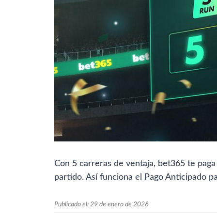
Con 5 carreras de ventaja, bet365 te paga a
partido. Así funciona el Pago Anticipado
Publicado el:
29 de enero de 2026