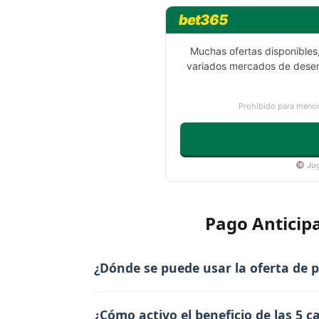
bet365
Muchas ofertas disponibles,
variados mercados de desem
Prohibido para menor
Jug
Pago Anticip
¿Dónde se puede usar la oferta de p
¿Cómo activo el beneficio de las 5 