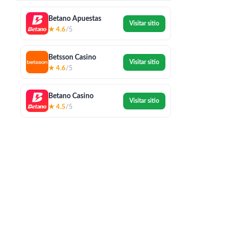
Betano Apuestas
Visitar sitio
★ 4.6
/5
Betsson Casino
Visitar sitio
★ 4.6
/5
Betano Casino
Visitar sitio
★ 4.5
/5