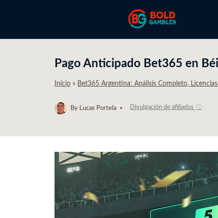
Skip
to
content
Pago Anticipado Bet365 en Béi
Início
»
Bet365 Argentina: Análisis Completo, Licencias
Divulgación de afiliados
ⓘ
By
Lucas Portela