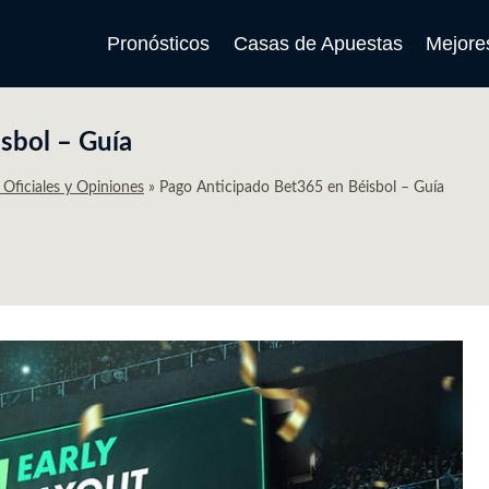
Pronósticos
Casas de Apuestas
Mejore
sbol – Guía
 Oficiales y Opiniones
»
Pago Anticipado Bet365 en Béisbol – Guía