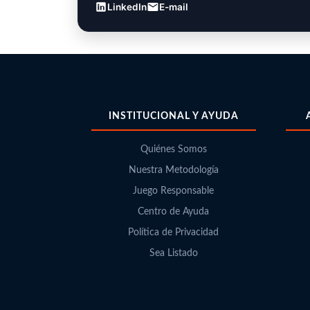
LinkedIn
E-mail
INSTITUCIONAL Y AYUDA
Quiénes Somos
Nuestra Metodología
Juego Responsable
Centro de Ayuda
Política de Privacidad
Sea Listado