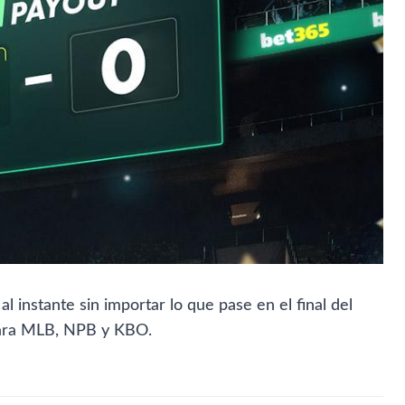
l instante sin importar lo que pase en el final del
 para MLB, NPB y KBO.