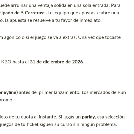
uede arruinar una ventaja sólida en una sola entrada. Para
cipado de 5 Carreras
: si el equipo que apostaste abre una
, la apuesta se resuelve a tu favor de inmediato.
 agónico o si el juego se va a extras. Una vez que tocaste
y KBO hasta el
31 de diciembre de 2026
.
neyline)
antes del primer lanzamiento. Los mercados de Run
 promo.
eto de tu cuota al instante. Si jugás un
parlay
, esa selección
uegos de tu ticket siguen su curso sin ningún problema.