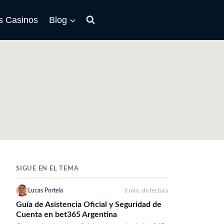
s Casinos
Blog
SIGUE EN EL TEMA
Lucas Portela
3 min. de lectura
Guía de Asistencia Oficial y Seguridad de
Cuenta en bet365 Argentina