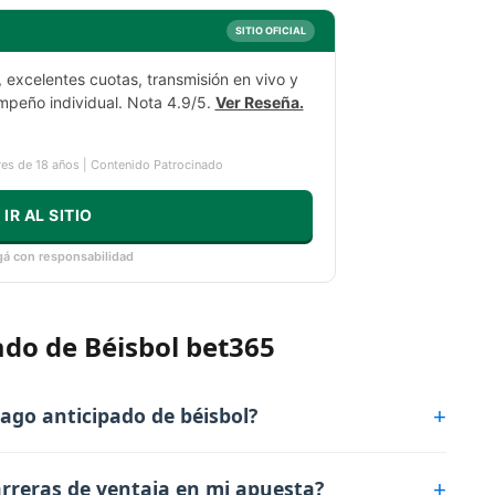
SITIO OFICIAL
 excelentes cuotas, transmisión en vivo y
peño individual. Nota 4.9/5.
Ver Reseña.
es de 18 años | Contenido Patrocinado
IR AL SITIO
á con responsabilidad
ado de Béisbol bet365
ago anticipado de béisbol?
carreras de ventaja en mi apuesta?