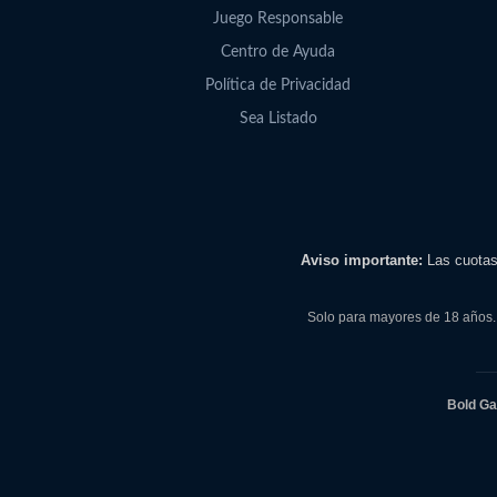
Juego Responsable
Centro de Ayuda
Política de Privacidad
Sea Listado
Aviso importante:
Las cuotas
Solo para mayores de 18 años. 
Bold Ga