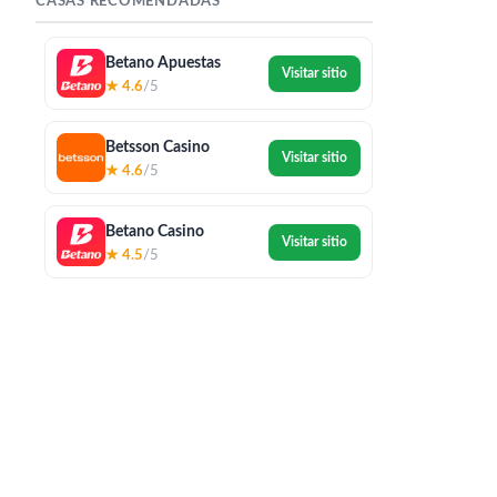
CASAS RECOMENDADAS
Betano Apuestas
Visitar sitio
★ 4.6
/5
Betsson Casino
Visitar sitio
★ 4.6
/5
Betano Casino
Visitar sitio
★ 4.5
/5