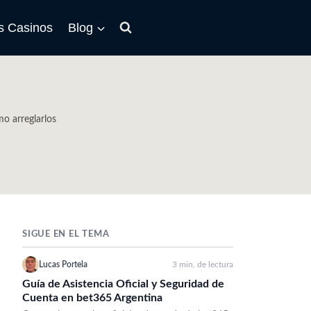
s Casinos
Blog
o arreglarlos
SIGUE EN EL TEMA
Lucas Portela
3 min. de lectura
Guía de Asistencia Oficial y Seguridad de
Cuenta en bet365 Argentina