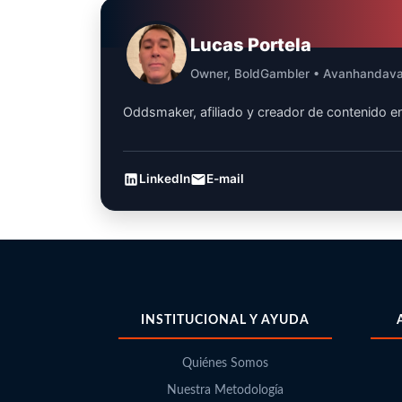
Lucas Portela
Owner, BoldGambler • Avanhandav
Oddsmaker, afiliado y creador de contenido en
LinkedIn
E-mail
INSTITUCIONAL Y AYUDA
Quiénes Somos
Nuestra Metodología