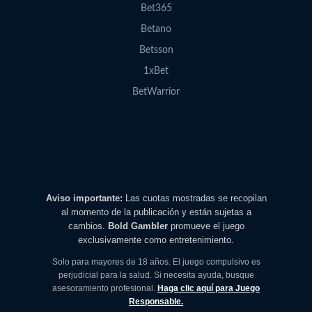
Bet365
Betano
Betsson
1xBet
BetWarrior
Aviso importante:
Las cuotas mostradas se recopilan
al momento de la publicación y están sujetas a
cambios.
Bold Gambler
promueve el juego
exclusivamente como entretenimiento.
Solo para mayores de 18 años. El juego compulsivo es
perjudicial para la salud. Si necesita ayuda, busque
asesoramiento profesional.
Haga clic aquí para Juego
Responsable.