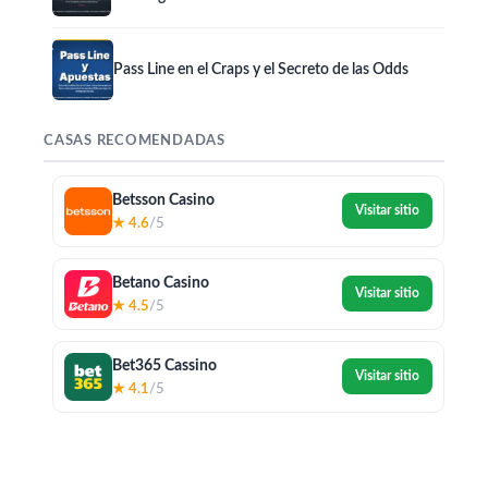
Pass Line en el Craps y el Secreto de las Odds
CASAS RECOMENDADAS
Betsson Casino
Visitar sitio
★ 4.6
/5
Betano Casino
Visitar sitio
★ 4.5
/5
Bet365 Cassino
Visitar sitio
★ 4.1
/5