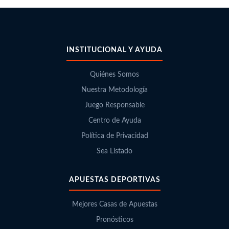
INSTITUCIONAL Y AYUDA
Quiénes Somos
Nuestra Metodología
Juego Responsable
Centro de Ayuda
Política de Privacidad
Sea Listado
APUESTAS DEPORTIVAS
Mejores Casas de Apuestas
Pronósticos