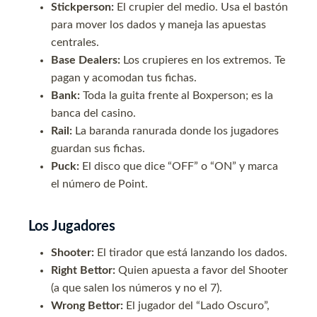
Stickperson:
El crupier del medio. Usa el bastón
para mover los dados y maneja las apuestas
centrales.
Base Dealers:
Los crupieres en los extremos. Te
pagan y acomodan tus fichas.
Bank:
Toda la guita frente al Boxperson; es la
banca del casino.
Rail:
La baranda ranurada donde los jugadores
guardan sus fichas.
Puck:
El disco que dice “OFF” o “ON” y marca
el número de Point.
Los Jugadores
Shooter:
El tirador que está lanzando los dados.
Right Bettor:
Quien apuesta a favor del Shooter
(a que salen los números y no el 7).
Wrong Bettor:
El jugador del “Lado Oscuro”,