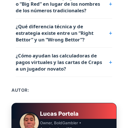
o “Big Red” en lugar de los nombres
de los números tradicionales?
¿Qué diferencia técnica y de
estrategia existe entre un “Right
Bettor” y un “Wrong Bettor”?
¿Cómo ayudan las calculadoras de
pagos virtuales y las cartas de Craps
a un jugador novato?
AUTOR:
Lucas Portela
Owner, BoldGambler •