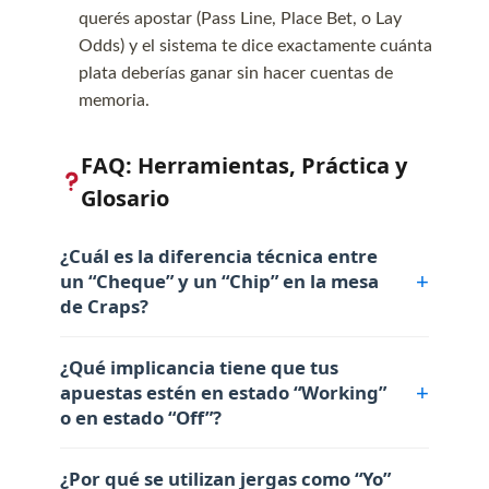
querés apostar (Pass Line, Place Bet, o Lay
Odds) y el sistema te dice exactamente cuánta
plata deberías ganar sin hacer cuentas de
memoria.
FAQ: Herramientas, Práctica y
Glosario
¿Cuál es la diferencia técnica entre
un “Cheque” y un “Chip” en la mesa
de Craps?
¿Qué implicancia tiene que tus
apuestas estén en estado “Working”
o en estado “Off”?
¿Por qué se utilizan jergas como “Yo”