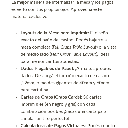
La mejor manera de internalizar la mesa y los pagos
es verlo con tus propios ojos. Aprovechá este
material exclusivo:
Layouts de la Mesa para Imprimir:
El diseño
exacto del paño del casino. Podés bajarte la
mesa completa (
Full Craps Table Layout
) o la vista
de medio lado (
Half Craps Table Layout
), ideal
para memorizar tus apuestas.
Dados Plegables de Papel:
¡Armá tus propios
dados! Descargá el tamaño exacto de casino
(19mm) o moldes gigantes de 40mm y 60mm
para cartulina.
Cartas de Craps (Craps Cards):
36 cartas
imprimibles (en negro y gris) con cada
combinación posible. ¡Sacás una carta para
simular un tiro perfecto!
Calculadoras de Pagos Virtuales:
Ponés cuánto