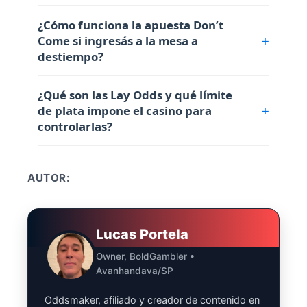
¿Cómo funciona la apuesta Don’t
Come si ingresás a la mesa a
destiempo?
¿Qué son las Lay Odds y qué límite
de plata impone el casino para
controlarlas?
AUTOR:
Lucas Portela
Owner, BoldGambler •
Avanhandava/SP
Oddsmaker, afiliado y creador de contenido en