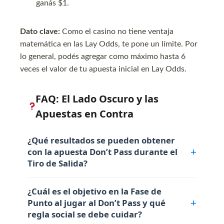
ganás $1.
Dato clave:
Como el casino no tiene ventaja
matemática en las Lay Odds, te pone un límite. Por
lo general, podés agregar como máximo hasta 6
veces el valor de tu apuesta inicial en Lay Odds.
FAQ: El Lado Oscuro y las
Apuestas en Contra
¿Qué resultados se pueden obtener
con la apuesta Don’t Pass durante el
Tiro de Salida?
¿Cuál es el objetivo en la Fase de
Punto al jugar al Don’t Pass y qué
regla social se debe cuidar?