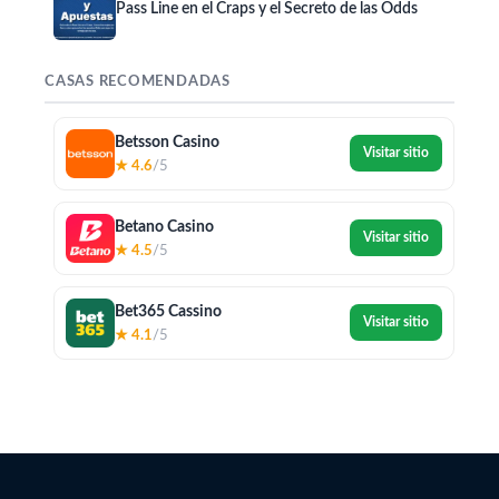
Pass Line en el Craps y el Secreto de las Odds
CASAS RECOMENDADAS
Betsson Casino
Visitar sitio
★ 4.6
/5
Betano Casino
Visitar sitio
★ 4.5
/5
Bet365 Cassino
Visitar sitio
★ 4.1
/5