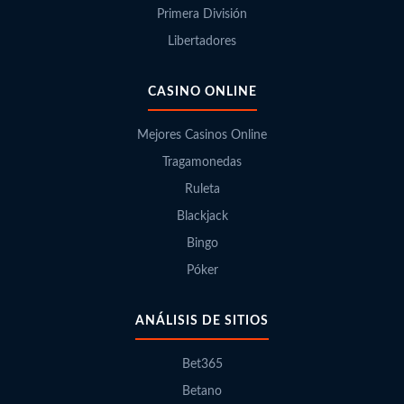
Primera División
Libertadores
CASINO ONLINE
Mejores Casinos Online
Tragamonedas
Ruleta
Blackjack
Bingo
Póker
ANÁLISIS DE SITIOS
Bet365
Betano