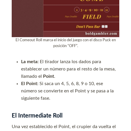
El Comeout Roll marca el inicio del juego con el disco Puck en
posición “OFF”.
La meta:
El tirador lanza los dados para
establecer un número para el resto de la mesa,
llamado el
Point
.
El Point:
Si saca un 4, 5, 6, 8, 9 o 10, ese
número se convierte en el Point y se pasa a la
siguiente fase.
El Intermediate Roll
Una vez establecido el Point, el crupier da vuelta el