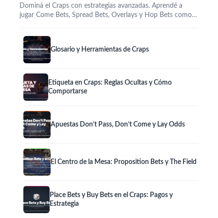
Dominá el Craps con estrategias avanzadas. Aprendé a
jugar Come Bets, Spread Bets, Overlays y Hop Bets como…
Glosario y Herramientas de Craps
Etiqueta en Craps: Reglas Ocultas y Cómo
Comportarse
Apuestas Don’t Pass, Don’t Come y Lay Odds
El Centro de la Mesa: Proposition Bets y The Field
Place Bets y Buy Bets en el Craps: Pagos y
Estrategia