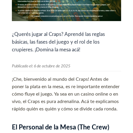
¿Querés jugar al Craps? Aprendé las reglas
básicas, las fases del juego y el rol de los
crupieres. ¡Domina la mesa acá!
Publicado el:
6 de octubre de 2025
¡Che, bienvenido al mundo del Craps! Antes de
poner la plata en la mesa, es re importante entender
cómo fluye el juego. Ya sea en un casino online o en
vivo, el Craps es pura adrenalina. Acá te explicamos
rápido quién es quién y cómo se divide cada ronda.
El Personal de la Mesa (The Crew)