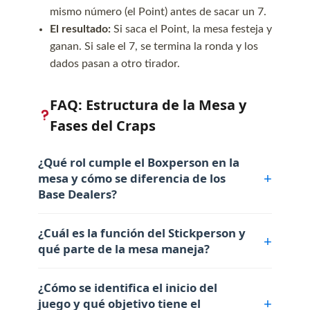
mismo número (el Point) antes de sacar un 7.
El resultado:
Si saca el Point, la mesa festeja y
ganan. Si sale el 7, se termina la ronda y los
dados pasan a otro tirador.
FAQ: Estructura de la Mesa y
Fases del Craps
¿Qué rol cumple el Boxperson en la
mesa y cómo se diferencia de los
Base Dealers?
¿Cuál es la función del Stickperson y
qué parte de la mesa maneja?
¿Cómo se identifica el inicio del
juego y qué objetivo tiene el