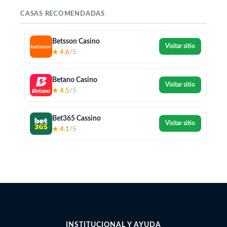
CASAS RECOMENDADAS
Betsson Casino
Visitar sitio
★ 4.6
/5
Betano Casino
Visitar sitio
★ 4.5
/5
Bet365 Cassino
Visitar sitio
★ 4.1
/5
INSTITUCIONAL Y AYUDA