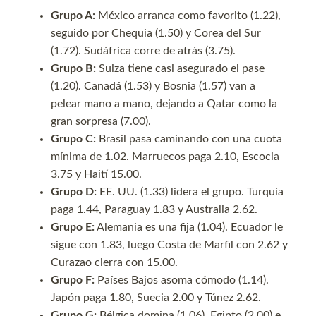
Grupo A:
México arranca como favorito (1.22),
seguido por Chequia (1.50) y Corea del Sur
(1.72). Sudáfrica corre de atrás (3.75).
Grupo B:
Suiza tiene casi asegurado el pase
(1.20). Canadá (1.53) y Bosnia (1.57) van a
pelear mano a mano, dejando a Qatar como la
gran sorpresa (7.00).
Grupo C:
Brasil pasa caminando con una cuota
mínima de 1.02. Marruecos paga 2.10, Escocia
3.75 y Haití 15.00.
Grupo D:
EE. UU. (1.33) lidera el grupo. Turquía
paga 1.44, Paraguay 1.83 y Australia 2.62.
Grupo E:
Alemania es una fija (1.04). Ecuador le
sigue con 1.83, luego Costa de Marfil con 2.62 y
Curazao cierra con 15.00.
Grupo F:
Países Bajos asoma cómodo (1.14).
Japón paga 1.80, Suecia 2.00 y Túnez 2.62.
Grupo G:
Bélgica domina (1.06). Egipto (2.00) e