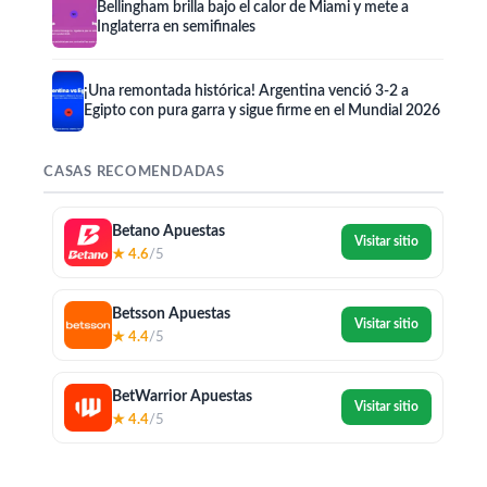
Bellingham brilla bajo el calor de Miami y mete a
Inglaterra en semifinales
¡Una remontada histórica! Argentina venció 3-2 a
Egipto con pura garra y sigue firme en el Mundial 2026
CASAS RECOMENDADAS
Betano Apuestas
Visitar sitio
★ 4.6
/5
Betsson Apuestas
Visitar sitio
★ 4.4
/5
BetWarrior Apuestas
Visitar sitio
★ 4.4
/5