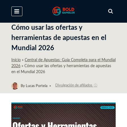
Skip
to
content
Cómo usar las ofertas y
herramientas de apuestas en el
Mundial 2026
Início
»
Central de Apuestas: Guía Completa para el Mundial
2026
»
Cómo usar las ofertas y herramientas de apuestas
en el Mundial 2026
Divulgación de afiliados
ⓘ
By
Lucas Portela