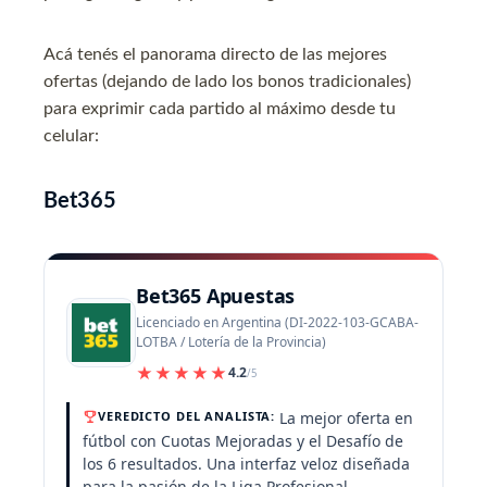
Acá tenés el panorama directo de las mejores
ofertas (dejando de lado los bonos tradicionales)
para exprimir cada partido al máximo desde tu
celular:
Bet365
Bet365 Apuestas
Licenciado en Argentina (DI-2022-103-GCABA-
LOTBA / Lotería de la Provincia)
★★★★★
4.2
/5
La mejor oferta en
VEREDICTO DEL ANALISTA:
fútbol con Cuotas Mejoradas y el Desafío de
los 6 resultados. Una interfaz veloz diseñada
para la pasión de la Liga Profesional.