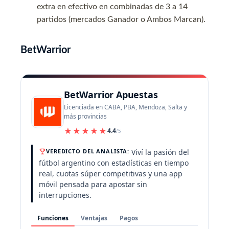
extra en efectivo en combinadas de 3 a 14
partidos (mercados Ganador o Ambos Marcan).
BetWarrior
BetWarrior Apuestas
Licenciada en CABA, PBA, Mendoza, Salta y
más provincias
★★★★★
4.4
/5
Viví la pasión del
VEREDICTO DEL ANALISTA:
fútbol argentino con estadísticas en tiempo
real, cuotas súper competitivas y una app
móvil pensada para apostar sin
interrupciones.
Funciones
Ventajas
Pagos