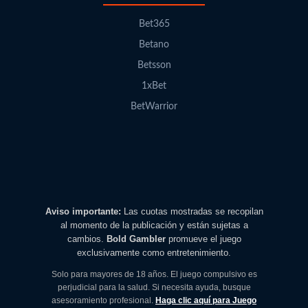
Bet365
Betano
Betsson
1xBet
BetWarrior
Aviso importante:
Las cuotas mostradas se recopilan
al momento de la publicación y están sujetas a
cambios.
Bold Gambler
promueve el juego
exclusivamente como entretenimiento.
Solo para mayores de 18 años. El juego compulsivo es
perjudicial para la salud. Si necesita ayuda, busque
asesoramiento profesional.
Haga clic aquí para Juego