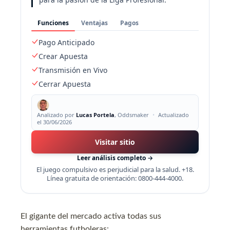
Funciones
Ventajas
Pagos
Pago Anticipado
Crear Apuesta
Transmisión en Vivo
Cerrar Apuesta
Analizado por
Lucas Portela
, Oddsmaker
•
Actualizado
el 30/06/2026
Visitar sitio
Leer análisis completo →
El juego compulsivo es perjudicial para la salud. +18.
Línea gratuita de orientación: 0800-444-4000.
El gigante del mercado activa todas sus
herramientas futboleras: