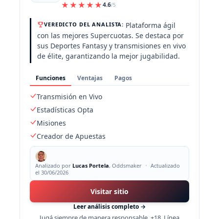
★★★★★
4.6
/5
Plataforma ágil
VEREDICTO DEL ANALISTA:
con las mejores Supercuotas. Se destaca por
sus Deportes Fantasy y transmisiones en vivo
de élite, garantizando la mejor jugabilidad.
Funciones
Ventajas
Pagos
Transmisión en Vivo
Estadísticas Opta
Misiones
Creador de Apuestas
Analizado por
Lucas Portela
, Oddsmaker
•
Actualizado
el 30/06/2026
Visitar sitio
Leer análisis completo →
Jugá siempre de manera responsable. +18. Línea