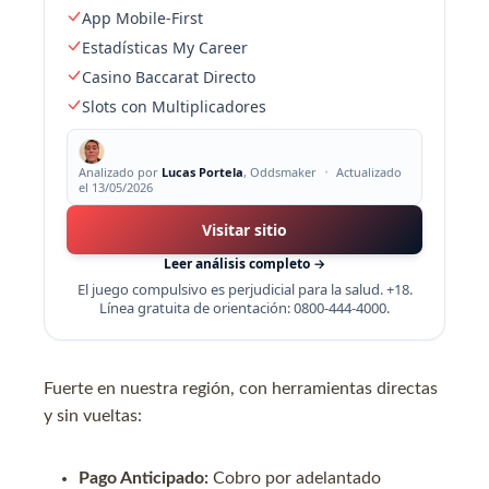
App Mobile-First
Estadísticas My Career
Casino Baccarat Directo
Slots con Multiplicadores
Analizado por
Lucas Portela
, Oddsmaker
•
Actualizado
el 13/05/2026
Visitar sitio
Leer análisis completo →
El juego compulsivo es perjudicial para la salud. +18.
Línea gratuita de orientación: 0800-444-4000.
Fuerte en nuestra región, con herramientas directas
y sin vueltas:
Pago Anticipado:
Cobro por adelantado