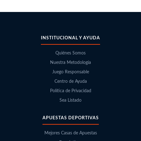
INSTITUCIONAL Y AYUDA
Quiénes Somos
Nuestra Metodología
Juego Responsable
Centro de Ayuda
Política de Privacidad
Sea Listado
APUESTAS DEPORTIVAS
Mejores Casas de Apuestas