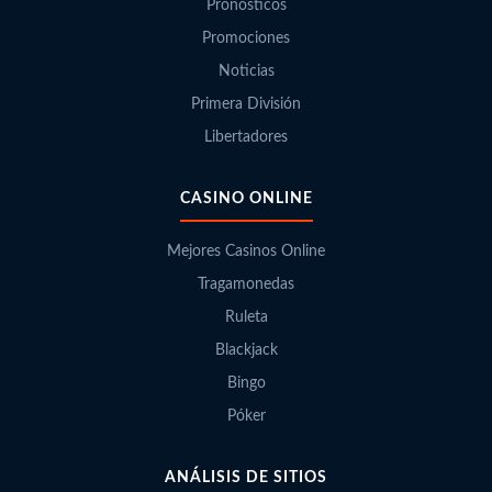
Pronósticos
Promociones
Noticias
Primera División
Libertadores
CASINO ONLINE
Mejores Casinos Online
Tragamonedas
Ruleta
Blackjack
Bingo
Póker
ANÁLISIS DE SITIOS