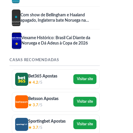
sobre a Suíça
Com show de Bellingham e Haaland
apagado, Inglaterra bate Noruega na
prorrogação
Vexame Histórico: Brasil Cai Diante da
Noruega e Dá Adeus à Copa de 2026
CASAS RECOMENDADAS
Bet365 Apostas
Visitar site
★ 4.2
/5
Betsson Apostas
Visitar site
★ 3.7
/5
Sportingbet Apostas
Visitar site
★ 3.7
/5