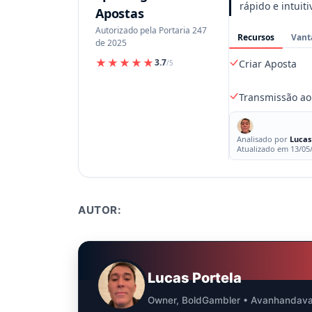
rápido e intuiti
Apostas
Autorizado pela Portaria 247
Recursos
Vant
de 2025
★★★★★
3.7
Criar Aposta
/5
Transmissão ao
Analisado por
Lucas
Atualizado em 13/05
AUTOR:
Lucas Portela
Owner, BoldGambler • Avanhandav