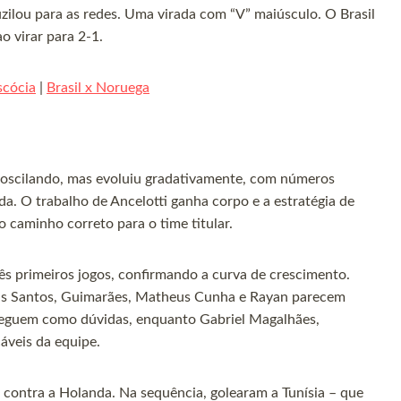
zilou para as redes. Uma virada com “V” maiúsculo. O Brasil
 virar para 2-1.
scócia
|
Brasil x Noruega
 oscilando, mas evoluiu gradativamente, com números
da. O trabalho de Ancelotti ganha corpo e a estratégia de
 o caminho correto para o time titular.
rês primeiros jogos, confirmando a curva de crescimento.
as Santos, Guimarães, Matheus Cunha e Rayan parecem
 seguem como dúvidas, enquanto Gabriel Magalhães,
cáveis da equipe.
ontra a Holanda. Na sequência, golearam a Tunísia – que