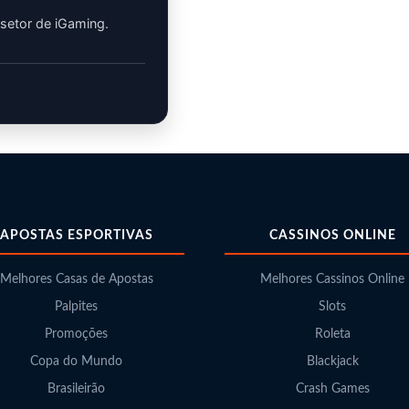
 setor de iGaming.
APOSTAS ESPORTIVAS
CASSINOS ONLINE
Melhores Casas de Apostas
Melhores Cassinos Online
Palpites
Slots
Promoções
Roleta
Copa do Mundo
Blackjack
Brasileirão
Crash Games