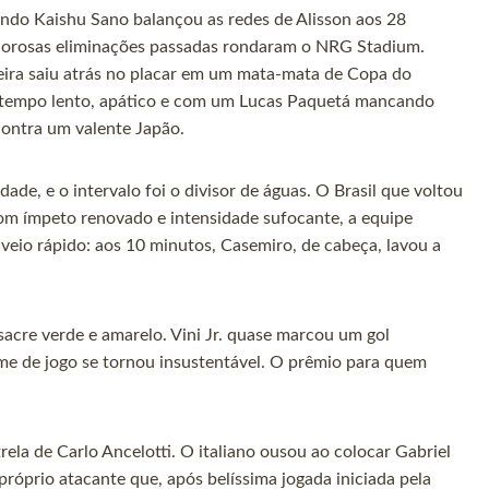
ando Kaishu Sano balançou as redes de Alisson aos 28
olorosas eliminações passadas rondaram o NRG Stadium.
leira saiu atrás no placar em um mata-mata de Copa do
 tempo lento, apático e com um Lucas Paquetá mancando
contra um valente Japão.
de, e o intervalo foi o divisor de águas. O Brasil que voltou
m ímpeto renovado e intensidade sufocante, a equipe
 veio rápido: aos 10 minutos, Casemiro, de cabeça, lavou a
ssacre verde e amarelo. Vini Jr. quase marcou um gol
ume de jogo se tornou insustentável. O prêmio para quem
la de Carlo Ancelotti. O italiano ousou ao colocar Gabriel
próprio atacante que, após belíssima jogada iniciada pela