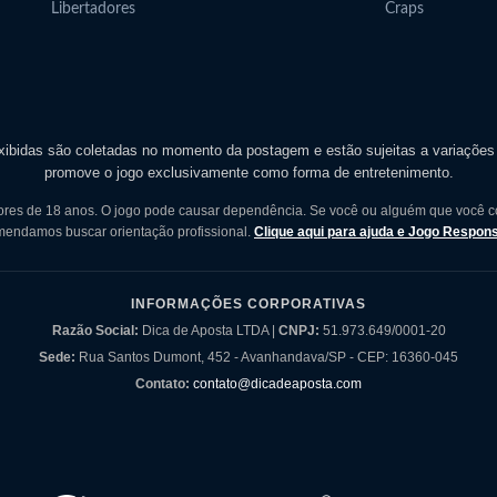
Libertadores
Craps
ibidas são coletadas no momento da postagem e estão sujeitas a variaçõe
promove o jogo exclusivamente como forma de entretenimento.
ores de 18 anos. O jogo pode causar dependência. Se você ou alguém que você 
mendamos buscar orientação profissional.
Clique aqui para ajuda e Jogo Respons
INFORMAÇÕES CORPORATIVAS
Razão Social:
Dica de Aposta LTDA |
CNPJ:
51.973.649/0001-20
Sede:
Rua Santos Dumont, 452 - Avanhandava/SP - CEP: 16360-045
Contato:
contato@dicadeaposta.com