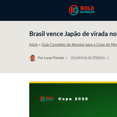
Pular
para
o
Conteúdo
Brasil vence Japão de virada no
Início
»
Guia Completo de Apostas para a Copa do M
Divulgação de Afiliados
ⓘ
Por
Lucas Portela