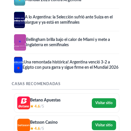
A lo Argentina: la Selección sufrió ante Suiza en el
alargue y ya está en semifinales
Bellingham brilla bajo el calor de Miami y mete a
Inglaterra en semifinales
¡Una remontada histórica! Argentina venció 3-2 a
Egipto con pura garra y sigue firme en el Mundial 2026
CASAS RECOMENDADAS
Betano Apuestas
Visitar sitio
★ 4.6
/5
Betsson Casino
Visitar sitio
★ 4.6
/5