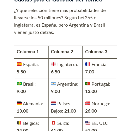
¿Y qué selección tiene más probabilidades de
llevarse los 50 millones? Según bet365 e
Inglaterra, es España, pero Argentina y Brasil
vienen justo detrás.
Columna 1
Columna 2
Columna 3
España:
Inglaterra:
Francia:
5.50
6.50
7.00
Brasil:
Argentina:
Portugal:
9.00
9.00
13.00
Alemania:
Países
Noruega:
13.00
Bajos:
21.00
26.00
Bélgica:
Suiza:
EE. UU.:
34.00
41.00
51.00