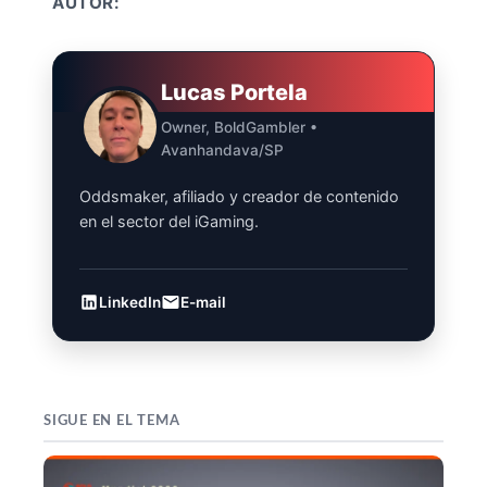
AUTOR:
Lucas Portela
Owner, BoldGambler •
Avanhandava/SP
Oddsmaker, afiliado y creador de contenido
en el sector del iGaming.
LinkedIn
E-mail
SIGUE EN EL TEMA